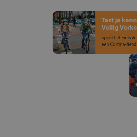
Test je kenn
Veilig Verke
Speel het Fiets Ve
een Cortina-fiets!