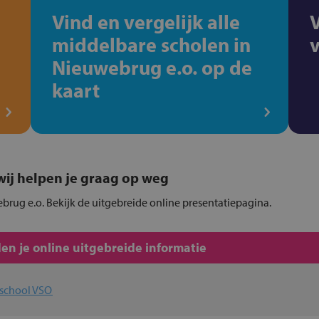
Vind en vergelijk alle
middelbare scholen in
Nieuwebrug e.o. op de
kaart
, wij helpen je graag op weg
ebrug e.o. Bekijk de uitgebreide online presentatiepagina.
en je online uitgebreide informatie
afschool VSO