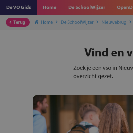
De VO Gids
Home
De SchoolWijzer
OpenD
Terug
Home
De SchoolWijzer
Nieuwebrug
Vind en v
Zoek je een vso in Nieu
overzicht gezet.