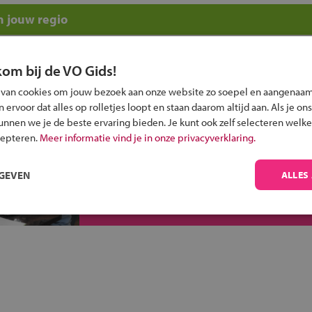
n jouw regio
 past bij jou?
kom bij de VO Gids!
 van cookies om jouw bezoek aan onze website zo soepel en aangenaam
ervoor dat alles op rolletjes loopt en staan daarom altijd aan. Als je ons
kunnen we je de beste ervaring bieden. Je kunt ook zelf selecteren welke
cepteren.
Meer informatie vind je in onze privacyverklaring.
Inschrijven?
RGEVEN
ALLES
Alle informatie om je kind aan te melden bij
een middelbare school.