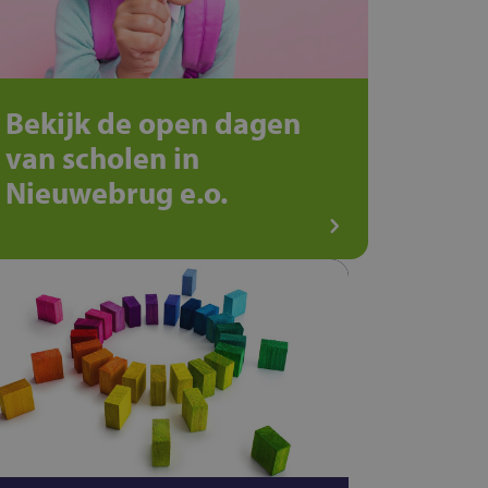
Bekijk de open dagen
van scholen in
Nieuwebrug e.o.