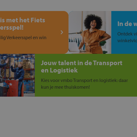
is met het Fiets
In de 
ersspel!
Ontdek vi
ilig Verkeersspel en win
winkelvlo
Jouw talent in de Transport
en Logistiek
Kies voor vmbo Transport en logistiek: daar
kun je mee thuiskomen!