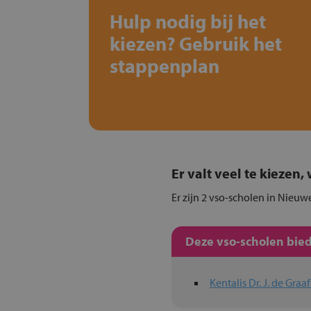
Hulp nodig bij het
kiezen? Gebruik het
stappenplan
Er valt veel te kiezen
Er zijn 2 vso-scholen in Nieuw
Deze vso-scholen bied
Kentalis Dr. J. de Gra