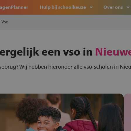
agenPlanner
Hulp bij schoolkeuze
Over ons
Vso
ergelijk een vso in
Nieuw
webrug? Wij hebben hieronder alle vso-scholen in Nie