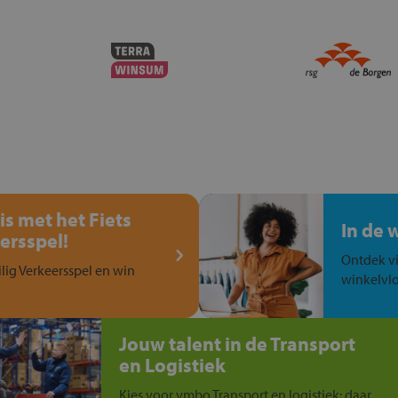
is met het Fiets
In de 
ersspel!
Ontdek vi
ilig Verkeersspel en win
winkelvlo
Jouw talent in de Transport
en Logistiek
Kies voor vmbo Transport en logistiek: daar