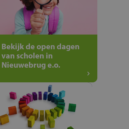
Bekijk de open dagen
van scholen in
Nieuwebrug e.o.