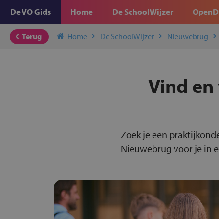
De VO Gids
Home
De SchoolWijzer
OpenD
Terug
Home
De SchoolWijzer
Nieuwebrug
Vind en 
Zoek je een praktijkond
Nieuwebrug voor je in e