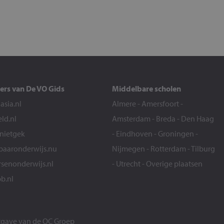
ers van De VO Gids
Middelbare scholen
sia.nl
Almere
-
Amersfoort
-
eld.nl
Amsterdam
-
Breda
-
Den Haag
snietgek
-
Eindhoven
-
Groningen
-
aaronderwijs.nu
Nijmegen
-
Rotterdam
-
Tilburg
senonderwijs.nl
-
Utrecht
-
Overige plaatsen
b.nl
itgave van de
OC Groep