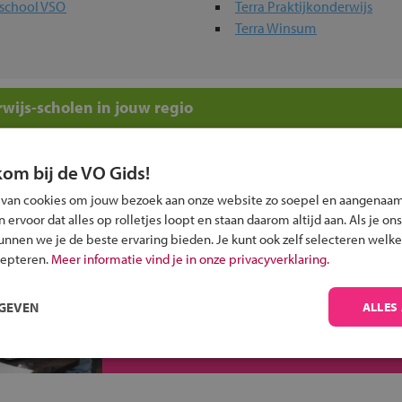
afschool VSO
Terra Praktijkonderwijs
Terra Winsum
wijs-scholen in jouw regio
 past bij jou?
kom bij de VO Gids!
 van cookies om jouw bezoek aan onze website zo soepel en aangenaam
ervoor dat alles op rolletjes loopt en staan daarom altijd aan. Als je ons
kunnen we je de beste ervaring bieden. Je kunt ook zelf selecteren welke
cepteren.
Meer informatie vind je in onze privacyverklaring.
Inschrijven?
RGEVEN
ALLES
Alle informatie om je kind aan te melden bij
een middelbare school.