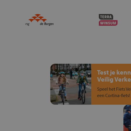
Test je kenn
Veilig Verke
Speel het Fiets Ve
een Cortina-fiets!