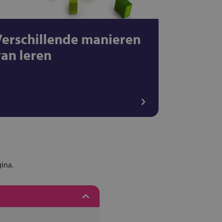
Verschillende manieren
van leren
gina.