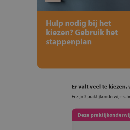
Hulp nodig bij het
kiezen? Gebruik het
stappenplan
Er valt veel te kiezen
Er zijn 5 praktijkonderwijs-sc
Deze praktijkonderwij