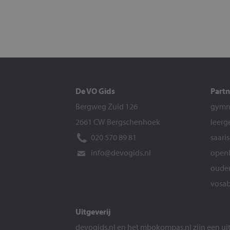
De VO Gids
Partn
Bergweg Zuid 126
gymna
2661 CW Bergschenhoek
leerg
020 570 89 81
saari
info@devogids.nl
openb
ouder
vosab
Uitgeverij
devogids.nl
en het
mbokompas.nl
zijn een u