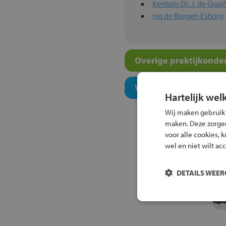
Kentalis Dr. J. de Gra
rsg de Borgen Esborg
Overige praktijkonder
Welk onderwijsconcept
Hartelijk wel
Wij maken gebruik
maken. Deze zorgen 
voor alle cookies, 
wel en niet wilt ac
DETAILS WEE