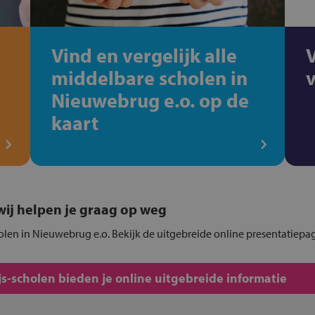
Vind en vergelijk alle
middelbare scholen in
Nieuwebrug e.o. op de
kaart
, wij helpen je graag op weg
holen in Nieuwebrug e.o. Bekijk de uitgebreide online presentatiepa
s-scholen bieden je online uitgebreide informatie