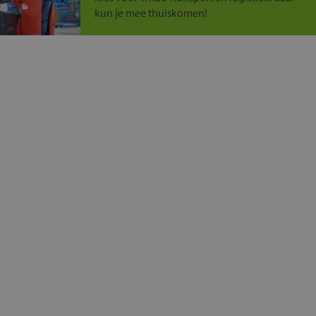
kun je mee thuiskomen!