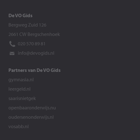
De VO Gids
Bergweg Zuid 126
2661 CW Bergschenhoek
020 570 89 81
info@devogids.nl
Partners van De VO Gids
gymnasia.nl
leergeld.nl
saarisnietgek
openbaaronderwijs.nu
oudersenonderwijs.nl
vosabb.nl