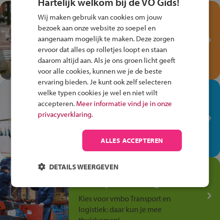
Hartelijk welkom bij de VO Gids!
Test je kennis met het
Wij maken gebruik van cookies om jouw
Fiets Veilig
bezoek aan onze website zo soepel en
Verkeersspel!
aangenaam mogelijk te maken. Deze zorgen
ervoor dat alles op rolletjes loopt en staan
Speel het Fiets Veilig Verkeersspel
daarom altijd aan. Als je ons groen licht geeft
en win een Cortina-fiets!
voor alle cookies, kunnen we je de beste
ervaring bieden. Je kunt ook zelf selecteren
In de winkel ben je op je
welke typen cookies je wel en niet wilt
plek!
accepteren.
Meer informatie vind je in onze
privacyverklaring.
Ontdek via het vmbo jouw talent
op de winkelvloer, waar elke dag
ALLES ACCEPTEREN
anders is!
DETAILS WEERGEVEN
Jouw talent in de
Transport en Logistiek
Kies voor vmbo Transport en
logistiek: daar kun je mee