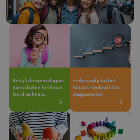
Bekijk de open dagen
Hulp nodig bij het
van scholen in Nieuw
kiezen? Gebruik het
Dordrecht e.o.
stappenplan