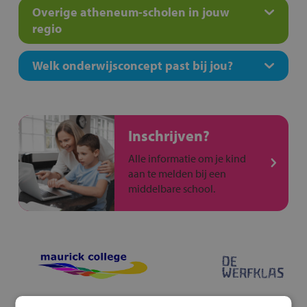
Overige atheneum-scholen in jouw
regio
Welk onderwijsconcept past bij jou?
Inschrijven?
Alle informatie om je kind
aan te melden bij een
middelbare school.