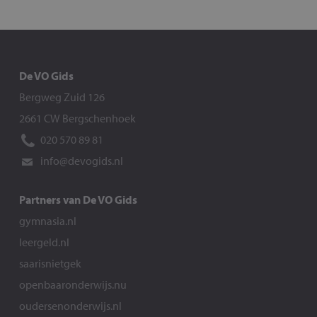
De VO Gids
Bergweg Zuid 126
2661 CW Bergschenhoek
020 570 89 81
info@devogids.nl
Partners van De VO Gids
gymnasia.nl
leergeld.nl
saarisnietgek
openbaaronderwijs.nu
oudersenonderwijs.nl