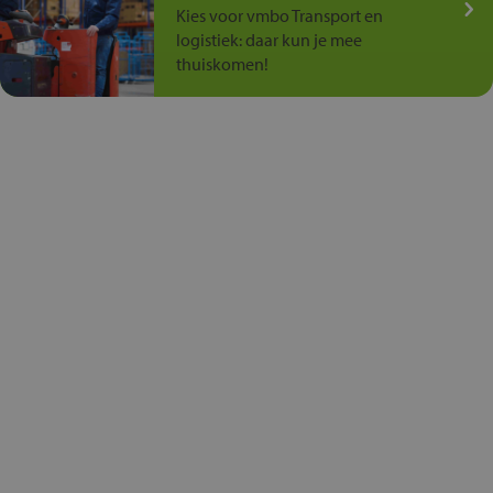
Kies voor vmbo Transport en
logistiek: daar kun je mee
thuiskomen!