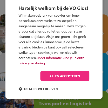
Hartelijk welkom bij de VO Gids!
Wij maken gebruik van cookies om jouw
Test je kennis met het
bezoek aan onze website zo soepel en
Fiets Veilig
aangenaam mogelijk te maken. Deze zorgen
ervoor dat alles op rolletjes loopt en staan
Verkeersspel!
daarom altijd aan. Als je ons groen licht geeft
Speel het Fiets Veilig Verkeersspel
voor alle cookies, kunnen we je de beste
en win een Cortina-fiets!
ervaring bieden. Je kunt ook zelf selecteren
welke typen cookies je wel en niet wilt
accepteren.
Meer informatie vind je in onze
In de winkel ben je op je
privacyverklaring.
plek!
Ontdek via het vmbo jouw talent
ALLES ACCEPTEREN
op de winkelvloer, waar elke dag
anders is!
DETAILS WEERGEVEN
Jouw talent in de
Transport en Logistiek