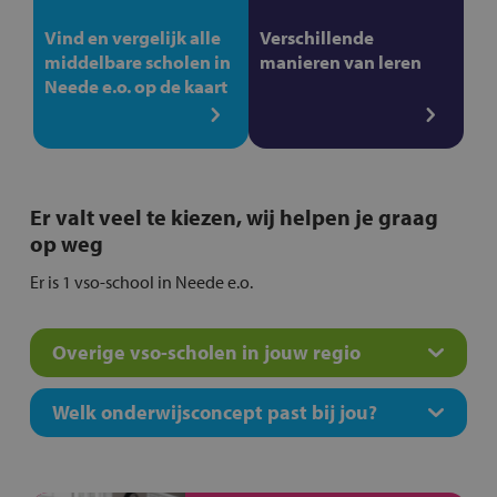
Vind en vergelijk alle
Verschillende
middelbare scholen in
manieren van leren
Neede e.o. op de kaart
Er valt veel te kiezen, wij helpen je graag
op weg
Er is 1 vso-school in Neede e.o.
Overige vso-scholen in jouw regio
Welk onderwijsconcept past bij jou?