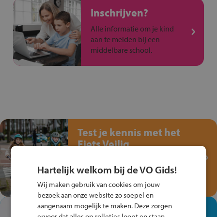
Inschrijven?
Alle informatie om je kind
aan te melden bij een
middelbare school.
Test je kennis met het
Fiets Veilig
Verkeersspel!
Hartelijk welkom bij de VO Gids!
Speel het Fiets Veilig Verkeersspel
en win een Cortina-fiets!
Wij maken gebruik van cookies om jouw
bezoek aan onze website zo soepel en
aangenaam mogelijk te maken. Deze zorgen
In de winkel ben je op je
ervoor dat alles op rolletjes loopt en staan