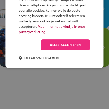
plek!
daarom altijd aan. Als je ons groen licht geeft
Ontdek via het vmbo jouw talent
voor alle cookies, kunnen we je de beste
op de winkelvloer, waar elke dag
ervaring bieden. Je kunt ook zelf selecteren
anders is!
welke typen cookies je wel en niet wilt
accepteren.
Meer informatie vind je in onze
privacyverklaring.
Jouw talent in de
Transport en Logistiek
ALLES ACCEPTEREN
Kies voor vmbo Transport en
logistiek: daar kun je mee
DETAILS WEERGEVEN
thuiskomen!