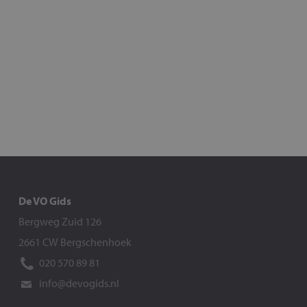
De VO Gids
Bergweg Zuid 126
2661 CW Bergschenhoek
020 570 89 81
info@devogids.nl