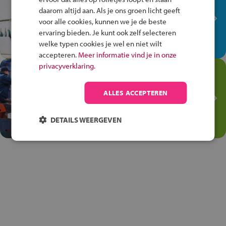
plek!
daarom altijd aan. Als je ons groen licht geeft
Ontdek via het vmbo jouw talent
voor alle cookies, kunnen we je de beste
op de winkelvloer, waar elke dag
ervaring bieden. Je kunt ook zelf selecteren
anders is!
welke typen cookies je wel en niet wilt
accepteren.
Meer informatie vind je in onze
privacyverklaring.
Jouw talent in de
Transport en Logistiek
ALLES ACCEPTEREN
Kies voor vmbo Transport en
logistiek: daar kun je mee
DETAILS WEERGEVEN
thuiskomen!