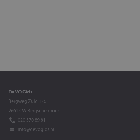
De VO Gids
Bergweg Zuid 126
2661 CW Bergschenhoek
020 570 89 81
info@devogids.nl