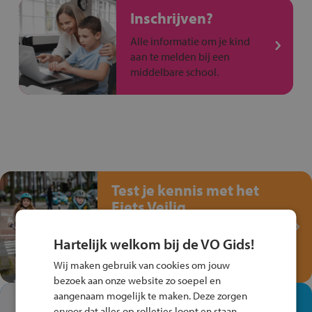
Inschrijven?
Alle informatie om je kind
aan te melden bij een
middelbare school.
Test je kennis met het
Fiets Veilig
Verkeersspel!
Hartelijk welkom bij de VO Gids!
Speel het Fiets Veilig Verkeersspel
en win een Cortina-fiets!
Wij maken gebruik van cookies om jouw
bezoek aan onze website zo soepel en
aangenaam mogelijk te maken. Deze zorgen
In de winkel ben je op je
ervoor dat alles op rolletjes loopt en staan