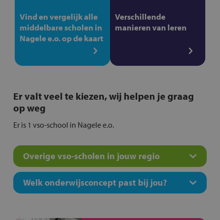
Vind en vergelijk alle
Verschillende
middelbare scholen in
manieren van leren
Nagele e.o. op de kaart
Er valt veel te kiezen, wij helpen je graag
op weg
Er is 1 vso-school in Nagele e.o.
Overige vso-scholen in jouw regio
Welk onderwijsconcept past bij jou?