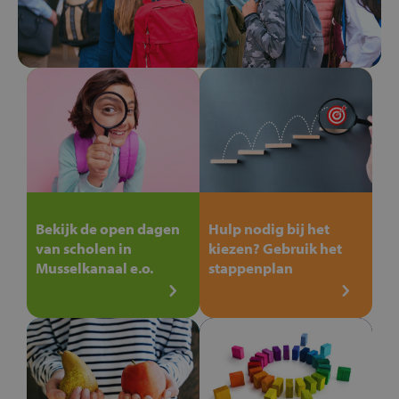
Bekijk de open dagen
Hulp nodig bij het
van scholen in
kiezen? Gebruik het
Musselkanaal e.o.
stappenplan