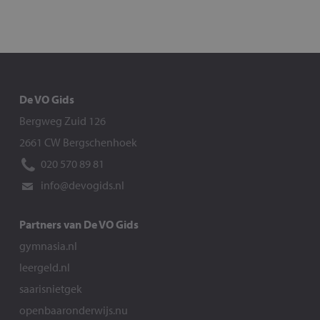
De VO Gids
Bergweg Zuid 126
2661 CW Bergschenhoek
020 570 89 81
info@devogids.nl
Partners van De VO Gids
gymnasia.nl
leergeld.nl
saarisnietgek
openbaaronderwijs.nu