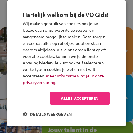
Hartelijk welkom bij de VO Gids!
Wij maken gebruik van cookies om jouw
bezoek aan onze website zo soepel en
Test je kennis met het
aangenaam mogelijk te maken. Deze zorgen
Fiets Veilig
ervoor dat alles op rolletjes loopt en staan
Verkeersspel!
daarom altijd aan. Als je ons groen licht geeft
voor alle cookies, kunnen we je de beste
Speel het Fiets Veilig Verkeersspel
ervaring bieden. Je kunt ook zelf selecteren
en win een Cortina-fiets!
welke typen cookies je wel en niet wilt
accepteren.
Meer informatie vind je in onze
In de winkel ben je op je
privacyverklaring.
plek!
ALLES ACCEPTEREN
Ontdek via het vmbo jouw talent
op de winkelvloer, waar elke dag
anders is!
DETAILS WEERGEVEN
Jouw talent in de