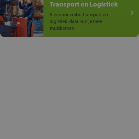
Transport en Logistiek
Kies voor vmbo Transport en
logistiek: daar kun je mee
thuiskomen!