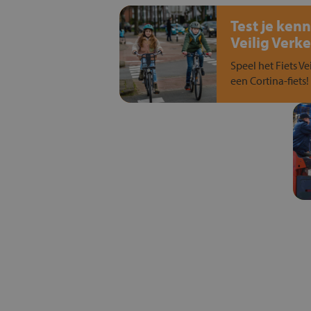
Test je kenn
Veilig Verke
Speel het Fiets Ve
een Cortina-fiets!