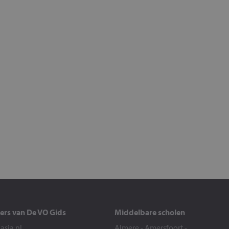
ers van De VO Gids
Middelbare scholen
sia.nl
Almere
-
Amersfoort
-