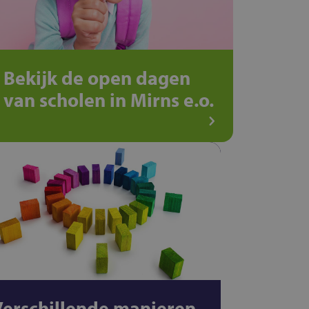
Bekijk de open dagen
van scholen in Mirns e.o.
Verschillende manieren