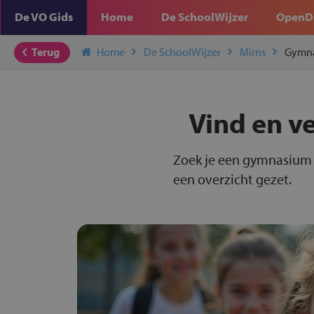
De VO Gids
Home
De SchoolWijzer
OpenD
Terug
Home
De SchoolWijzer
Mirns
Gymn
Vind en v
Zoek je een gymnasium i
een overzicht gezet.