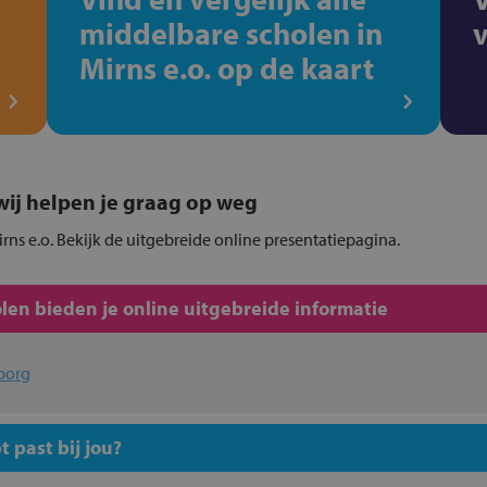
middelbare scholen in
Mirns e.o. op de kaart
, wij helpen je graag op weg
rns e.o. Bekijk de uitgebreide online presentatiepagina.
en bieden je online uitgebreide informatie
borg
 past bij jou?