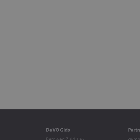
De VO Gids
Partn
Bergweg Zuid 126
gymna