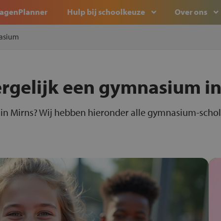
agenPlanner
Hulp bij schoolkeuze
Over ons
asium
ergelijk een gymnasium i
n Mirns? Wij hebben hieronder alle gymnasium-schole