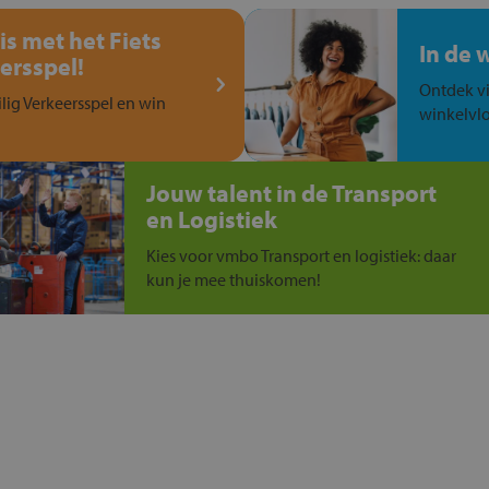
is met het Fiets
In de 
ersspel!
Ontdek vi
ilig Verkeersspel en win
winkelvlo
Jouw talent in de Transport
en Logistiek
Kies voor vmbo Transport en logistiek: daar
kun je mee thuiskomen!