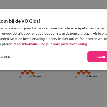
kom bij de VO Gids!
Inschrijven?
 van cookies om jouw bezoek aan onze website zo soepel en aangenaam
ervoor dat alles op rolletjes loopt en staan daarom altijd aan. Als je ons
Alle informatie om je kind aan te melden bij
kunnen we je de beste ervaring bieden. Je kunt ook zelf selecteren welke
een middelbare school.
cepteren.
Meer informatie vind je in onze privacyverklaring.
RGEVEN
ALLES