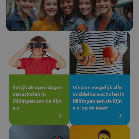
Bekijk de open dagen
Vind en vergelijk alle
van scholen in
middelbare scholen in
Millingen aan de Rijn
Millingen aan de Rijn
e.o.
e.o. op de kaart