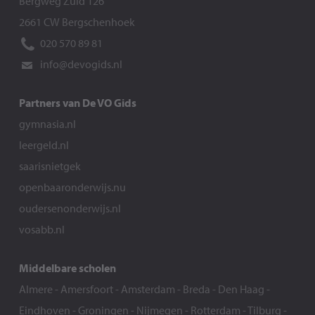
Bergweg Zuid 126
2661 CW Bergschenhoek
020 570 89 81
info@devogids.nl
Partners van De VO Gids
gymnasia.nl
leergeld.nl
saarisnietgek
openbaaronderwijs.nu
oudersenonderwijs.nl
vosabb.nl
Middelbare scholen
Almere
-
Amersfoort
-
Amsterdam
-
Breda
-
Den Haag
-
Eindhoven
-
Groningen
-
Nijmegen
-
Rotterdam
-
Tilburg
-