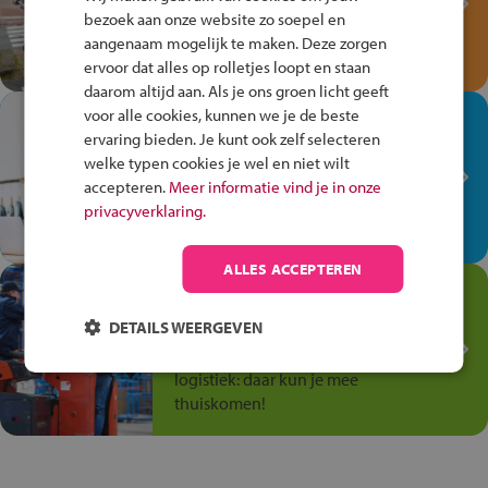
bezoek aan onze website zo soepel en
Speel het Fiets Veilig Verkeersspel
aangenaam mogelijk te maken. Deze zorgen
en win een Cortina-fiets!
ervoor dat alles op rolletjes loopt en staan
daarom altijd aan. Als je ons groen licht geeft
voor alle cookies, kunnen we je de beste
In de winkel ben je op je
ervaring bieden. Je kunt ook zelf selecteren
plek!
welke typen cookies je wel en niet wilt
Ontdek via het vmbo jouw talent
accepteren.
Meer informatie vind je in onze
op de winkelvloer, waar elke dag
privacyverklaring.
anders is!
ALLES ACCEPTEREN
Jouw talent in de
Transport en Logistiek
DETAILS WEERGEVEN
Kies voor vmbo Transport en
logistiek: daar kun je mee
thuiskomen!