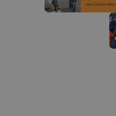
een Cortina-fiets!