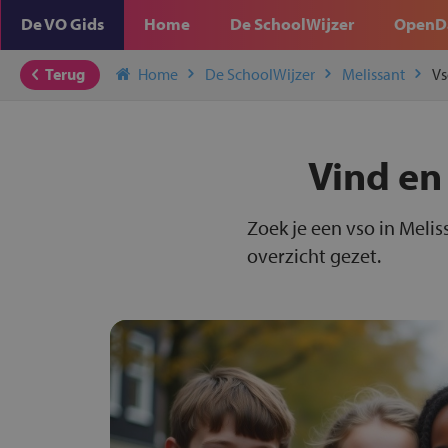
De VO Gids
Home
De SchoolWijzer
OpenD
Terug
Home
De SchoolWijzer
Melissant
Vs
Vind en 
Zoek je een vso in Melis
overzicht gezet.