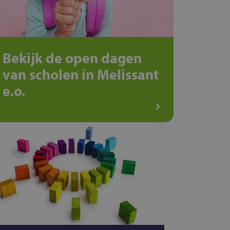
Bekijk de open dagen
van scholen in Melissant
e.o.