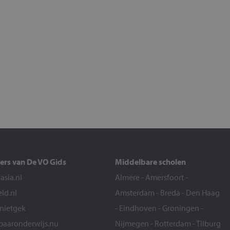
ers van De VO Gids
Middelbare scholen
sia.nl
Almere
-
Amersfoort
-
eld.nl
Amsterdam
-
Breda
-
Den Haag
snietgek
-
Eindhoven
-
Groningen
-
aaronderwijs.nu
Nijmegen
-
Rotterdam
-
Tilburg