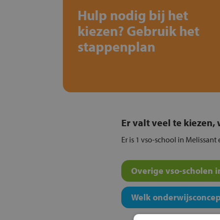
Hulp nodig bij het
kiezen? Gebruik het
stappenplan
Er valt veel te kiezen
Er is 1 vso-school in Melissant 
Overige vso-scholen i
Welk onderwijsconcept