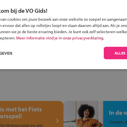
kom bij de VO Gids!
 van cookies om jouw bezoek aan onze website zo soepel en aangenaam
ervoor dat alles op rolletjes loopt en staan daarom altijd aan. Als je ons
Inschrijven?
kunnen we je de beste ervaring bieden. Je kunt ook zelf selecteren welke
Alle informatie om je kind aan te melden bij
cepteren.
Meer informatie vind je in onze privacyverklaring.
een middelbare school.
RGEVEN
ALLES
is met het Fiets
In de 
ersspel!
Ontdek vi
ilig Verkeersspel en win