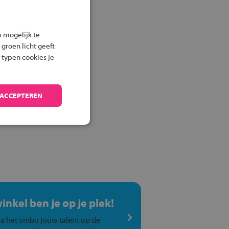
 mogelijk te
 groen licht geeft
 typen cookies je
 ACCEPTEREN
winkel ben je op je plek!
a het vmbo jouw talent op de