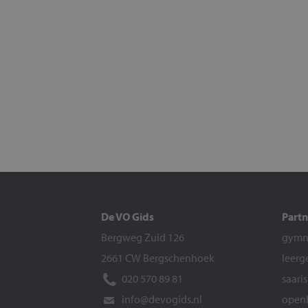
De VO Gids
Partn
Bergweg Zuid 126
gymna
2661 CW Bergschenhoek
leerg
020 570 89 81
saari
info@devogids.nl
openb