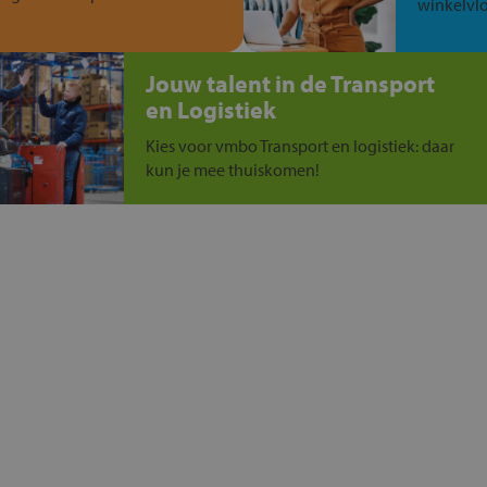
winkelvlo
Jouw talent in de Transport
en Logistiek
Kies voor vmbo Transport en logistiek: daar
kun je mee thuiskomen!