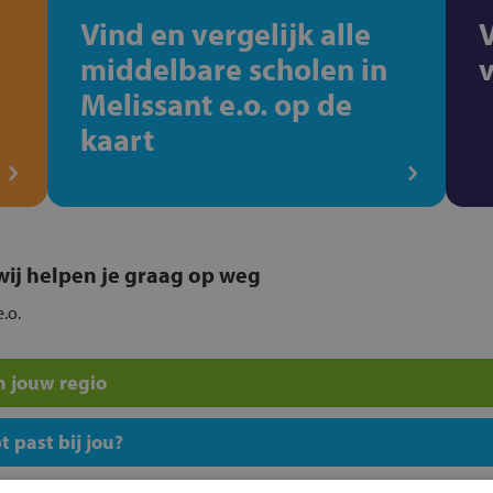
Vind en vergelijk alle
middelbare scholen in
Melissant e.o. op de
kaart
, wij helpen je graag op weg
e.o.
n jouw regio
 past bij jou?