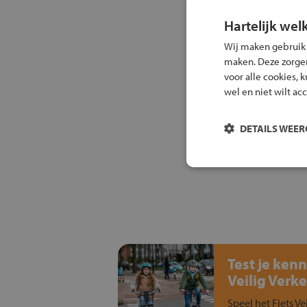
Hartelijk wel
Wij maken gebruik
maken. Deze zorgen 
voor alle cookies, 
wel en niet wilt ac
DETAILS WEE
Test je kenn
Veilig Verke
Speel het Fiets Ve