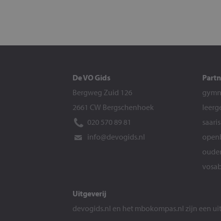
De VO Gids
Partn
Bergweg Zuid 126
gymna
2661 CW Bergschenhoek
leerg
020 570 89 81
saari
info@devogids.nl
openb
ouder
vosab
Uitgeverij
devogids.nl
en het
mbokompas.nl
zijn een u