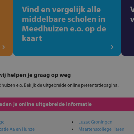
Vind en vergelijk alle
middelbare scholen in
Meedhuizen e.o. op de
kaart
, wij helpen je graag op weg
dhuizen e.o. Bekijk de uitgebreide online presentatiepagina.
den je online uitgebreide informatie
ege
Luzac Groningen
catie Aa en Hunze
Maartenscollege Haren