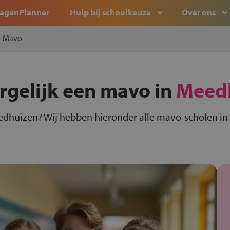
agenPlanner
Hulp bij schoolkeuze
Over ons
Mavo
rgelijk een mavo in
Meed
edhuizen? Wij hebben hieronder alle mavo-scholen in