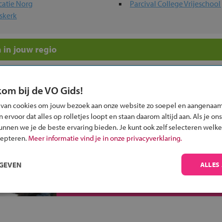
catie Norg
Parcival College Vrijeschool
skerk
 in jouw regio
 past bij jou?
kom bij de VO Gids!
 van cookies om jouw bezoek aan onze website zo soepel en aangenaam
ervoor dat alles op rolletjes loopt en staan daarom altijd aan. Als je ons
kunnen we je de beste ervaring bieden. Je kunt ook zelf selecteren welke
cepteren.
Meer informatie vind je in onze privacyverklaring.
Inschrijven?
Alle informatie om je kind aan te melden bij
RGEVEN
ALLES
een middelbare school.