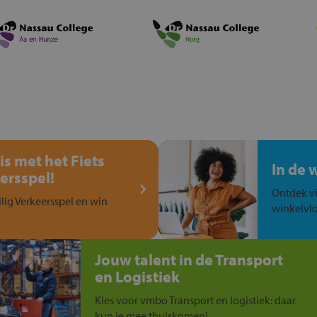
is met het Fiets
In de 
ersspel!
Ontdek vi
ilig Verkeersspel en win
winkelvlo
Jouw talent in de Transport
en Logistiek
Kies voor vmbo Transport en logistiek: daar
kun je mee thuiskomen!