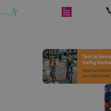
Test je kenn
Veilig Verke
Speel het Fiets Ve
een Cortina-fiets!