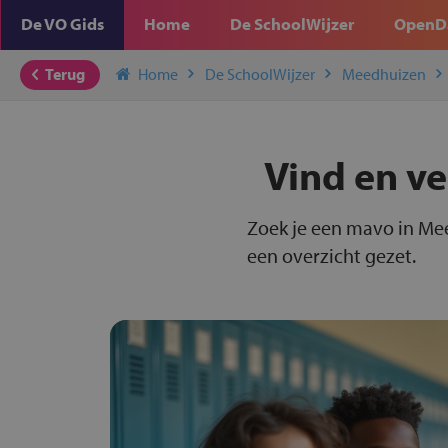
De VO Gids
Home
De SchoolWijzer
OpenD
Terug
Home
De SchoolWijzer
Meedhuizen
Vind en ve
Zoek je een mavo in Me
een overzicht gezet.