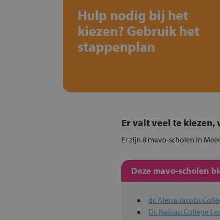
Hulp nodig bij het
kiezen? Gebruik het
stappenplan
Er valt veel te kiezen
Er zijn 8 mavo-scholen in Mee
Deze mavo-scholen bie
dr. Aletta Jacobs Coll
Dr. Nassau College Lo