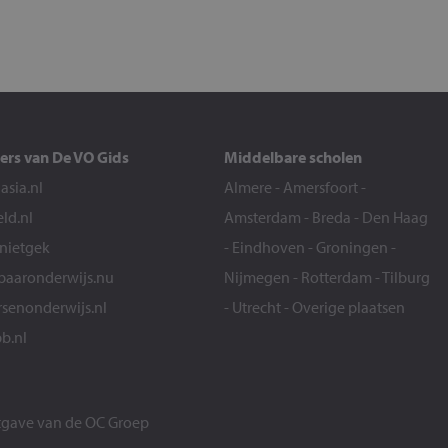
ers van De VO Gids
Middelbare scholen
sia.nl
Almere
-
Amersfoort
-
eld.nl
Amsterdam
-
Breda
-
Den Haag
snietgek
-
Eindhoven
-
Groningen
-
aaronderwijs.nu
Nijmegen
-
Rotterdam
-
Tilburg
senonderwijs.nl
-
Utrecht
-
Overige plaatsen
b.nl
itgave van de
OC Groep