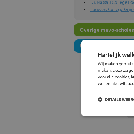
Dr. Nassau College Lo
Lauwers College Grijp
Overige mavo-scholen
Welk onderwijsconcept
Hartelijk wel
Wij maken gebruik
maken. Deze zorgen 
voor alle cookies, 
wel en niet wilt ac
DETAILS WEE