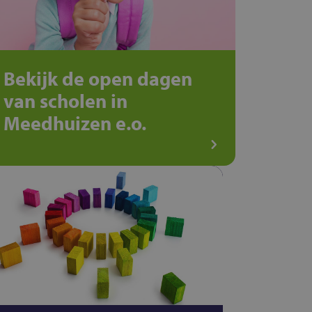
Bekijk de open dagen
van scholen in
Meedhuizen e.o.