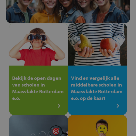
Bekijk de open dagen
Vind en vergelijk alle
van scholen in
middelbare scholen in
Maasvlakte Rotterdam
Maasvlakte Rotterdam
e.o.
e.o. op de kaart