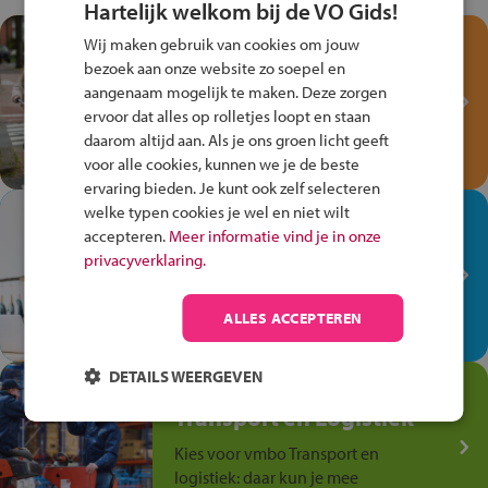
Hartelijk welkom bij de VO Gids!
Test je kennis met het
Wij maken gebruik van cookies om jouw
Fiets Veilig
bezoek aan onze website zo soepel en
aangenaam mogelijk te maken. Deze zorgen
Verkeersspel!
ervoor dat alles op rolletjes loopt en staan
Speel het Fiets Veilig Verkeersspel
daarom altijd aan. Als je ons groen licht geeft
en win een Cortina-fiets!
voor alle cookies, kunnen we je de beste
ervaring bieden. Je kunt ook zelf selecteren
welke typen cookies je wel en niet wilt
In de winkel ben je op je
accepteren.
Meer informatie vind je in onze
plek!
privacyverklaring.
Ontdek via het vmbo jouw talent
op de winkelvloer, waar elke dag
ALLES ACCEPTEREN
anders is!
DETAILS WEERGEVEN
Jouw talent in de
Transport en Logistiek
Kies voor vmbo Transport en
logistiek: daar kun je mee