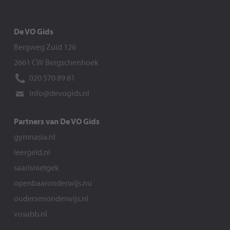
De VO Gids
Bergweg Zuid 126
2661 CW Bergschenhoek
020 570 89 81
info@devogids.nl
Partners van De VO Gids
gymnasia.nl
leergeld.nl
saarisnietgek
openbaaronderwijs.nu
oudersenonderwijs.nl
vosabb.nl