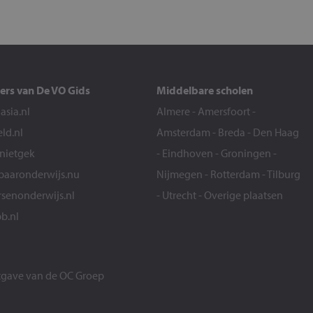
ers van De VO Gids
Middelbare scholen
sia.nl
Almere
-
Amersfoort
-
eld.nl
Amsterdam
-
Breda
-
Den Haag
snietgek
-
Eindhoven
-
Groningen
-
aaronderwijs.nu
Nijmegen
-
Rotterdam
-
Tilburg
senonderwijs.nl
-
Utrecht
-
Overige plaatsen
b.nl
itgave van de
OC Groep