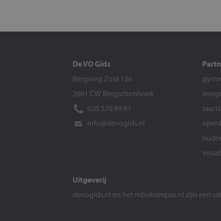
De VO Gids
Partn
Bergweg Zuid 126
gymna
2661 CW Bergschenhoek
leerg
020 570 89 81
saari
info@devogids.nl
openb
ouder
vosab
Uitgeverij
devogids.nl
en het
mbokompas.nl
zijn een u