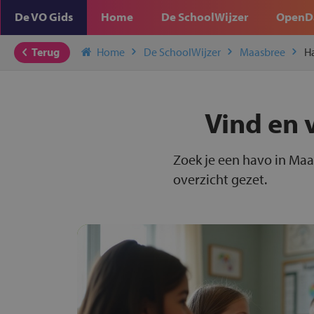
De VO Gids
Home
De SchoolWijzer
OpenD
Terug
Home
De SchoolWijzer
Maasbree
H
Vind en 
Zoek je een havo in Maa
overzicht gezet.