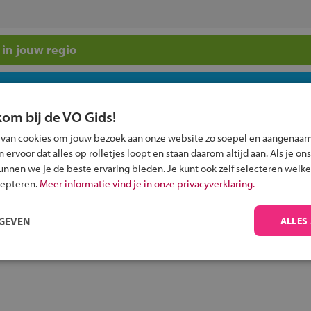
in jouw regio
 past bij jou?
kom bij de VO Gids!
 van cookies om jouw bezoek aan onze website zo soepel en aangenaam
ervoor dat alles op rolletjes loopt en staan daarom altijd aan. Als je ons
kunnen we je de beste ervaring bieden. Je kunt ook zelf selecteren welke
cepteren.
Meer informatie vind je in onze privacyverklaring.
Inschrijven?
Alle informatie om je kind aan te melden bij
RGEVEN
ALLES
een middelbare school.