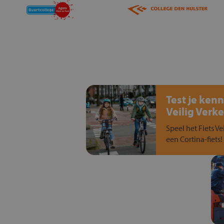
Test je kenn
Veilig Verke
Speel het Fiets Ve
een Cortina-fiets!