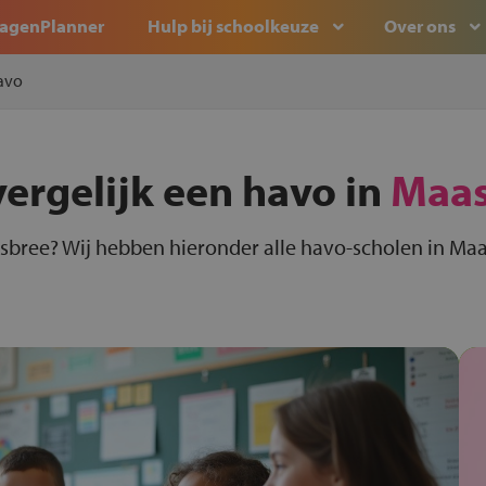
agenPlanner
Hulp bij schoolkeuze
Over ons
avo
vergelijk een havo in
Maas
sbree? Wij hebben hieronder alle havo-scholen in Maa