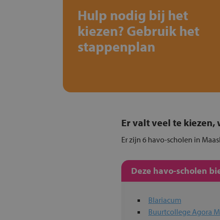
Hulp nodig bij het
kiezen? Gebruik het
stappenplan
Er valt veel te kiezen
Er zijn 6 havo-scholen in Maas
Deze havo-scholen bie
Blariacum
Buurtcollege Agora M