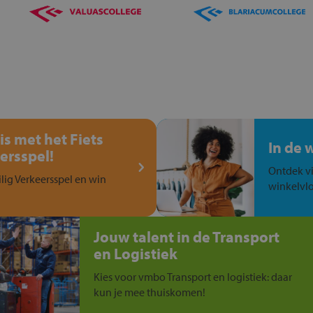
is met het Fiets
In de 
ersspel!
Ontdek vi
ilig Verkeersspel en win
winkelvlo
Jouw talent in de Transport
en Logistiek
Kies voor vmbo Transport en logistiek: daar
kun je mee thuiskomen!