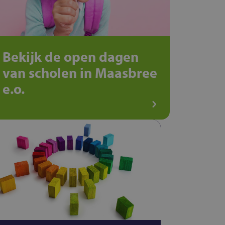
Bekijk de open dagen
van scholen in Maasbree
e.o.