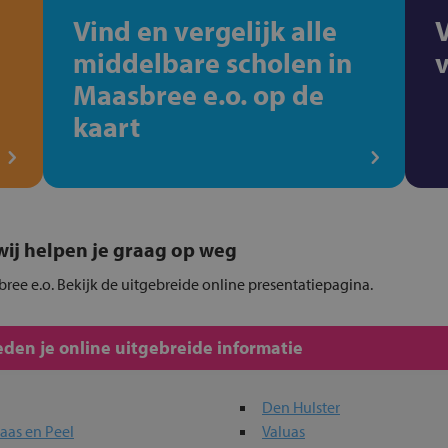
Vind en vergelijk alle
middelbare scholen in
Maasbree e.o. op de
kaart
, wij helpen je graag op weg
bree e.o. Bekijk de uitgebreide online presentatiepagina.
den je online uitgebreide informatie
Den Hulster
aas en Peel
Valuas