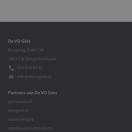
De VO Gids
Bergweg Zuid 126
2661 CW Bergschenhoek
020 570 89 81
info@devogids.nl
Partners van De VO Gids
gymnasia.nl
leergeld.nl
saarisnietgek
openbaaronderwijs.nu