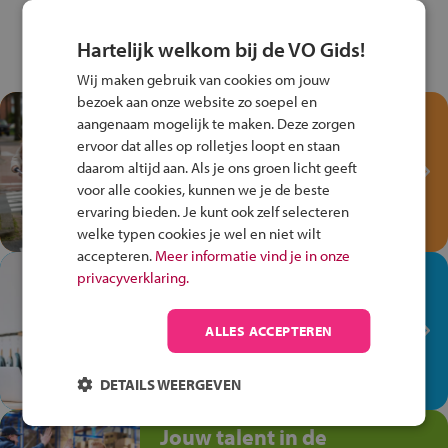
Hartelijk welkom bij de VO Gids!
Wij maken gebruik van cookies om jouw
bezoek aan onze website zo soepel en
Test je kennis met het
aangenaam mogelijk te maken. Deze zorgen
Fiets Veilig
ervoor dat alles op rolletjes loopt en staan
Verkeersspel!
daarom altijd aan. Als je ons groen licht geeft
voor alle cookies, kunnen we je de beste
Speel het Fiets Veilig Verkeersspel
ervaring bieden. Je kunt ook zelf selecteren
en win een Cortina-fiets!
welke typen cookies je wel en niet wilt
accepteren.
Meer informatie vind je in onze
In de winkel ben je op je
privacyverklaring.
plek!
ALLES ACCEPTEREN
Ontdek via het vmbo jouw talent
op de winkelvloer, waar elke dag
anders is!
DETAILS WEERGEVEN
Jouw talent in de