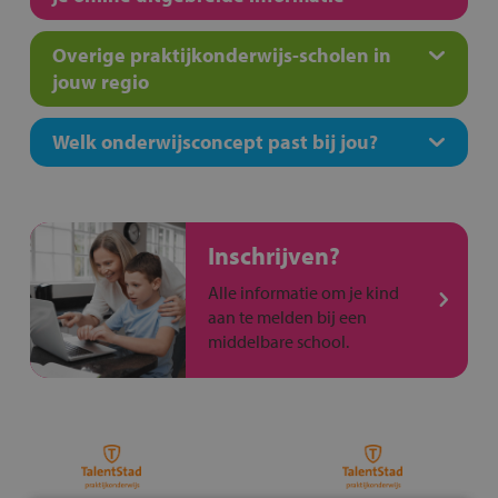
Overige praktijkonderwijs-scholen in
jouw regio
Welk onderwijsconcept past bij jou?
Inschrijven?
Alle informatie om je kind
aan te melden bij een
middelbare school.