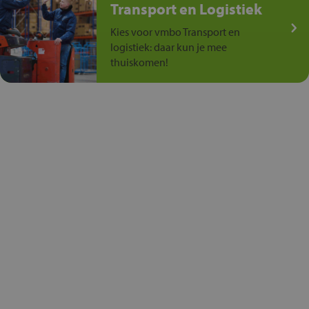
Transport en Logistiek
Kies voor vmbo Transport en
logistiek: daar kun je mee
thuiskomen!