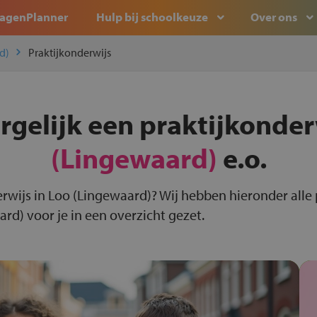
agenPlanner
Hulp bij schoolkeuze
Over ons
d)
Praktijkonderwijs
rgelijk een praktijkonder
(Lingewaard)
e.o.
erwijs in Loo (Lingewaard)? Wij hebben hieronder alle 
rd) voor je in een overzicht gezet.