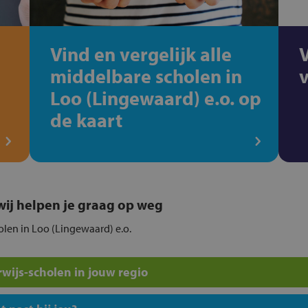
Vind en vergelijk alle
middelbare scholen in
Loo (Lingewaard) e.o. op
de kaart
, wij helpen je graag op weg
holen in Loo (Lingewaard) e.o.
wijs-scholen in jouw regio