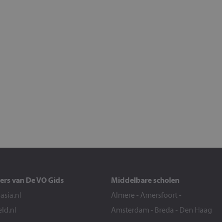
ers van De VO Gids
Middelbare scholen
sia.nl
Almere
-
Amersfoort
-
eld.nl
Amsterdam
-
Breda
-
Den Haag