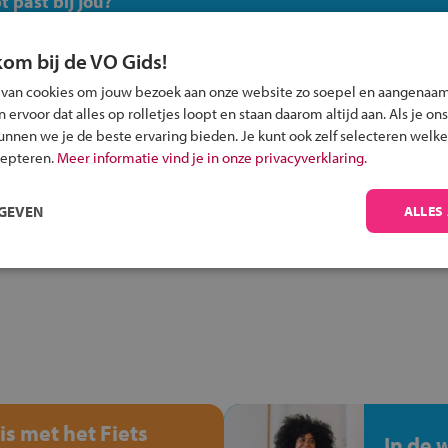
 past bij jou?
kom bij de VO Gids!
 van cookies om jouw bezoek aan onze website zo soepel en aangenaam
ervoor dat alles op rolletjes loopt en staan daarom altijd aan. Als je ons
kunnen we je de beste ervaring bieden. Je kunt ook zelf selecteren welke
Inschrijven?
cepteren.
Meer informatie vind je in onze privacyverklaring.
Alle informatie om je kind aan te melden bij
een middelbare school.
RGEVEN
ALLES
is met het Fiets
In de 