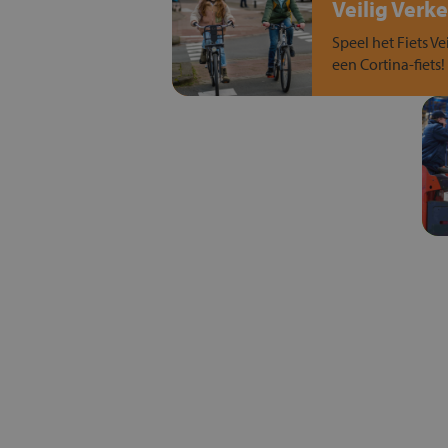
Veilig Verke
Speel het Fiets Ve
een Cortina-fiets!