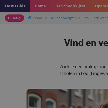
De VO Gids
Home
De SchoolWijzer
OpenD
Terug
Home
De SchoolWijzer
Loo (Lingewaar
Vind en ve
Zoek je een praktijkond
scholen in Loo (Lingewaa