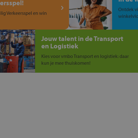
ersspel!
Ontdek vi
ilig Verkeersspel en win
winkelvlo
Jouw talent in de Transport
en Logistiek
Kies voor vmbo Transport en logistiek: daar
kun je mee thuiskomen!