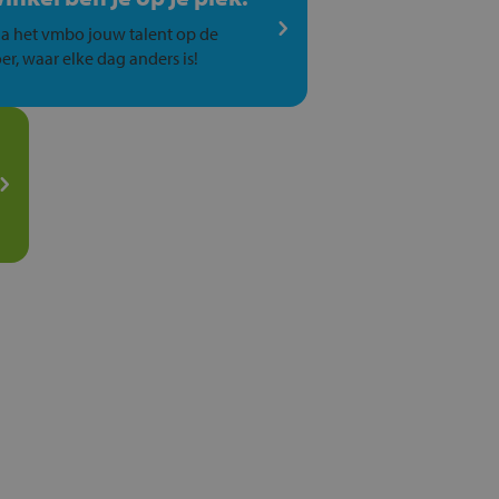
a het vmbo jouw talent op de
er, waar elke dag anders is!