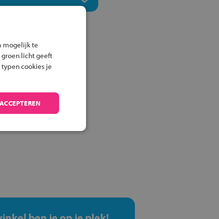
 mogelijk te
 groen licht geeft
 typen cookies je
 ACCEPTEREN
winkel ben je op je plek!