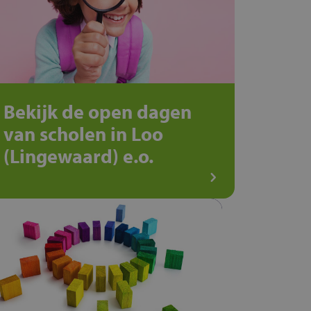
Bekijk de open dagen
van scholen in Loo
(Lingewaard) e.o.