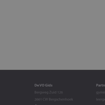
De VO Gids
Partn
Bergweg Zuid 126
gymna
2661 CW Bergschenhoek
leerg