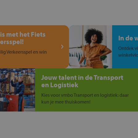
is met het Fiets
In de 
ersspel!
Ontdek vi
ilig Verkeersspel en win
winkelvlo
Jouw talent in de Transport
en Logistiek
Kies voor vmbo Transport en logistiek: daar
kun je mee thuiskomen!