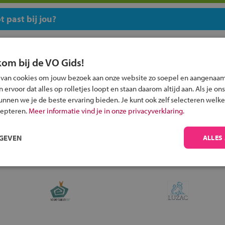
 past bij jou?
kom bij de VO Gids!
 van cookies om jouw bezoek aan onze website zo soepel en aangenaam
ervoor dat alles op rolletjes loopt en staan daarom altijd aan. Als je ons
Inschrijven?
kunnen we je de beste ervaring bieden. Je kunt ook zelf selecteren welke
Alle informatie om je kind aan te melden bij
cepteren.
Meer informatie vind je in onze privacyverklaring.
een middelbare school.
RGEVEN
ALLES