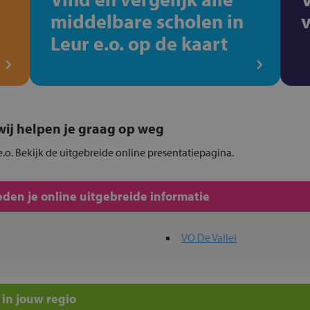
middelbare scholen in
Leur e.o. op de kaart
, wij helpen je graag op weg
 e.o. Bekijk de uitgebreide online presentatiepagina.
den je online uitgebreide informatie
VO De Vallei
in jouw regio