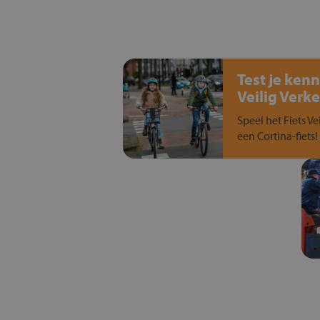
Test je kenn
Veilig Verke
Speel het Fiets Ve
een Cortina-fiets!