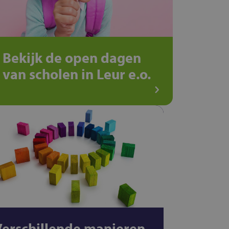
Bekijk de open dagen
van scholen in Leur e.o.
Verschillende manieren