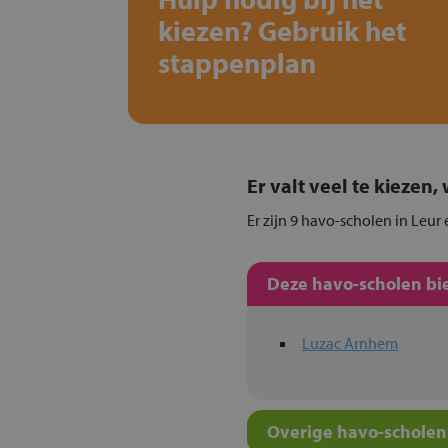
kiezen? Gebruik het
stappenplan
Er valt veel te kiezen
Er zijn 9 havo-scholen in Leur
Deze havo-scholen bie
Luzac Arnhem
Overige havo-scholen 