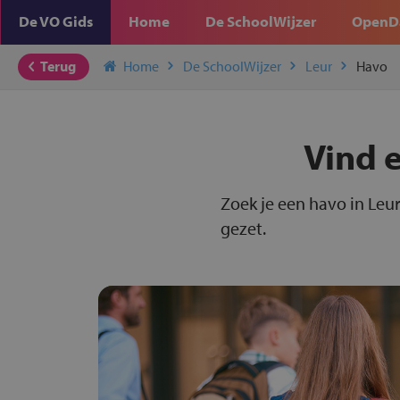
De VO Gids
Home
De SchoolWijzer
OpenD
Terug
Home
De SchoolWijzer
Leur
Havo
Vind e
Zoek je een havo in Leur
gezet.