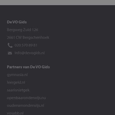
De VO Gids
Bergweg Zuid 126
2661 CW Bergschenhoek
020 570 89 81
info@devogids.nl
Partners van De VO Gids
gymnasia.nl
leergeld.nl
saarisnietgek
openbaaronderwijs.nu
oudersenonderwijs.nl
vosabb.nl