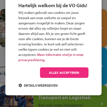
Hartelijk welkom bij de VO Gids!
Wij maken gebruik van cookies om jouw
Test je kennis met het
bezoek aan onze website zo soepel en
Fiets Veilig
aangenaam mogelijk te maken. Deze zorgen
Verkeersspel!
ervoor dat alles op rolletjes loopt en staan
daarom altijd aan. Als je ons groen licht geeft
Speel het Fiets Veilig Verkeersspel
voor alle cookies, kunnen we je de beste
en win een Cortina-fiets!
ervaring bieden. Je kunt ook zelf selecteren
welke typen cookies je wel en niet wilt
In de winkel ben je op je
accepteren.
Meer informatie vind je in onze
plek!
privacyverklaring.
Ontdek via het vmbo jouw talent
op de winkelvloer, waar elke dag
ALLES ACCEPTEREN
anders is!
DETAILS WEERGEVEN
Jouw talent in de
Transport en Logistiek
Kies voor vmbo Transport en