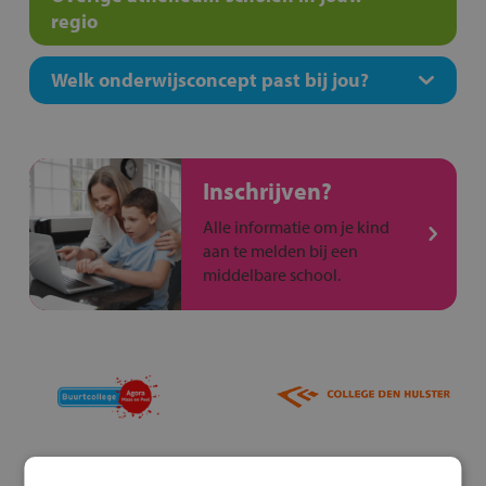
regio
Welk onderwijsconcept past bij jou?
Inschrijven?
Alle informatie om je kind
aan te melden bij een
middelbare school.