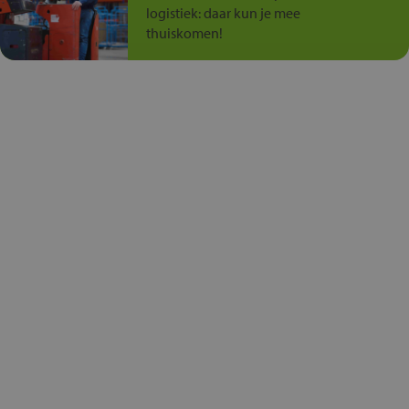
logistiek: daar kun je mee
thuiskomen!