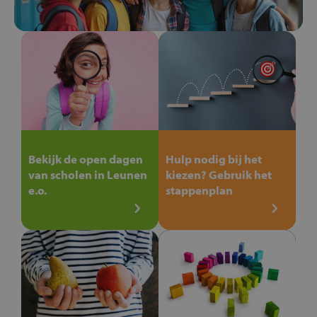
Bekijk de open dagen
Hulp nodig bij het
van scholen in Leunen
kiezen? Gebruik het
e.o.
stappenplan