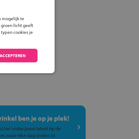
 mogelijk te
 groen licht geeft
 typen cookies je
 ACCEPTEREN
winkel ben je op je plek!
a het vmbo jouw talent op de
er, waar elke dag anders is!