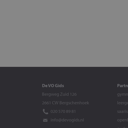
De VO Gids
Partn
Bergweg Zuid 126
gymna
2661 CW Bergschenhoek
leerg
020 570 89 81
saari
info@devogids.nl
openb