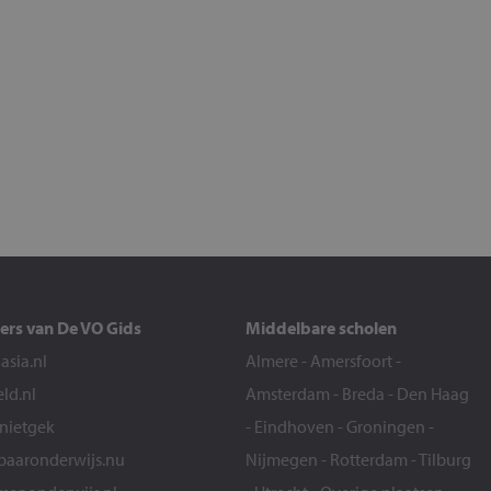
ers van De VO Gids
Middelbare scholen
sia.nl
Almere
-
Amersfoort
-
eld.nl
Amsterdam
-
Breda
-
Den Haag
snietgek
-
Eindhoven
-
Groningen
-
aaronderwijs.nu
Nijmegen
-
Rotterdam
-
Tilburg