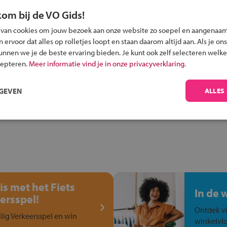
kom bij de VO Gids!
 van cookies om jouw bezoek aan onze website zo soepel en aangenaam
Inschrijven?
ervoor dat alles op rolletjes loopt en staan daarom altijd aan. Als je ons
kunnen we je de beste ervaring bieden. Je kunt ook zelf selecteren welke
Alle informatie om je kind aan te melden bij
cepteren.
Meer informatie vind je in onze privacyverklaring.
een middelbare school.
RGEVEN
ALLES
is met het Fiets
In de 
ersspel!
Ontdek vi
ilig Verkeersspel en win
winkelvlo