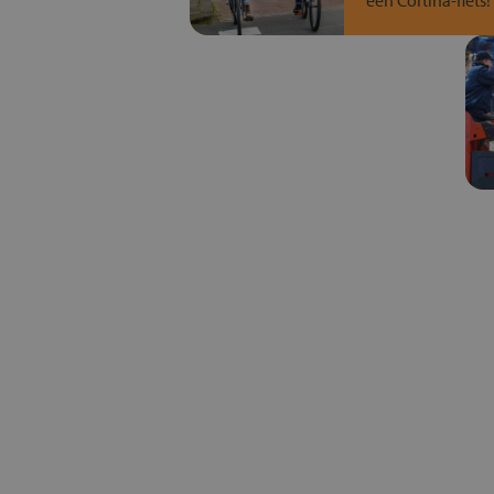
een Cortina-fiets!