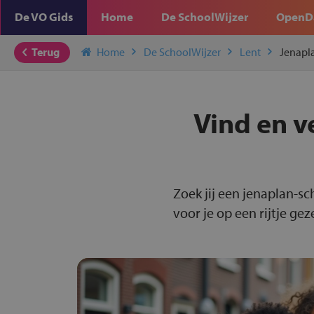
De VO Gids
Home
De SchoolWijzer
OpenD
Terug
Home
De SchoolWijzer
Lent
Jenapl
Vind en v
Zoek jij een jenaplan-sc
voor je op een rijtje gez