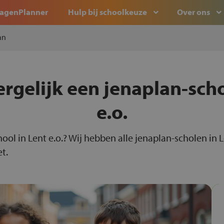
agenPlanner
Hulp bij schoolkeuze
Over ons
an
ergelijk een jenaplan-sch
e.o.
hool in Lent e.o.? Wij hebben alle jenaplan-scholen in
et.