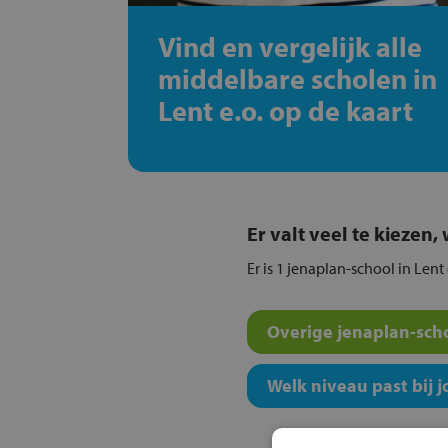
Vind en vergelijk alle
middelbare scholen in
Lent e.o. op de kaart
Er valt veel te kiezen
Er is 1 jenaplan-school in Lent 
Overige jenaplan-scho
Welk niveau past bij j