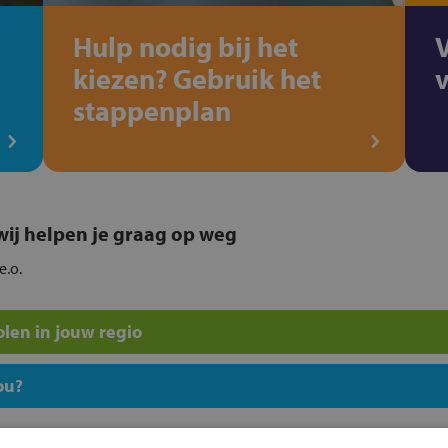
Hulp nodig bij het
kiezen? Gebruik het
stappenplan
, wij helpen je graag op weg
e.o.
len in jouw regio
ou?