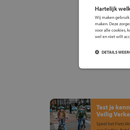
Hartelijk wel
Wij maken gebruik
maken. Deze zorgen 
voor alle cookies, 
wel en niet wilt ac
DETAILS WEE
Test je kenn
Veilig Verke
Speel het Fiets Ve