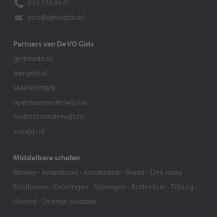
020 570 89 81
info@devogids.nl
Partners van De VO Gids
gymnasia.nl
leergeld.nl
saarisnietgek
openbaaronderwijs.nu
oudersenonderwijs.nl
vosabb.nl
Middelbare scholen
Almere
-
Amersfoort
-
Amsterdam
-
Breda
-
Den Haag
-
Eindhoven
-
Groningen
-
Nijmegen
-
Rotterdam
-
Tilburg
-
Utrecht
-
Overige plaatsen