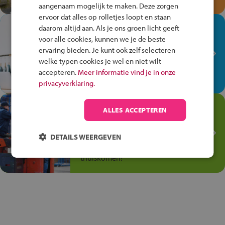
aangenaam mogelijk te maken. Deze zorgen
ervoor dat alles op rolletjes loopt en staan
In de winkel ben je op je
daarom altijd aan. Als je ons groen licht geeft
plek!
voor alle cookies, kunnen we je de beste
ervaring bieden. Je kunt ook zelf selecteren
Ontdek via het vmbo jouw talent
welke typen cookies je wel en niet wilt
op de winkelvloer, waar elke dag
accepteren.
Meer informatie vind je in onze
anders is!
privacyverklaring.
Jouw talent in de
ALLES ACCEPTEREN
Transport en Logistiek
Kies voor vmbo Transport en
DETAILS WEERGEVEN
logistiek: daar kun je mee
thuiskomen!