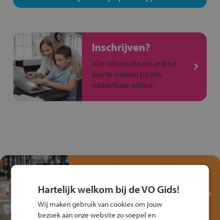
Inschrijven?
Alle informatie om je kind
aan te melden bij een
middelbare school.
Test je kennis met het
Fiets Veilig
Hartelijk welkom bij de VO Gids!
Verkeersspel!
Wij maken gebruik van cookies om jouw
Speel het Fiets Veilig Verkeersspel
bezoek aan onze website zo soepel en
en win een Cortina-fiets!