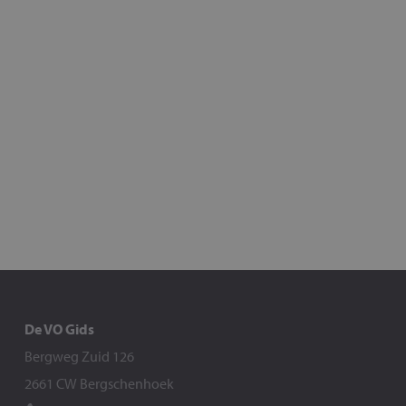
De VO Gids
Bergweg Zuid 126
2661 CW Bergschenhoek