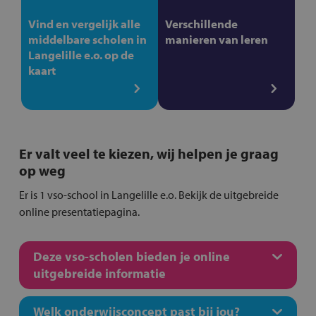
Vind en vergelijk alle
Verschillende
middelbare scholen in
manieren van leren
Langelille e.o. op de
kaart
Er valt veel te kiezen, wij helpen je graag
op weg
Er is 1 vso-school in Langelille e.o. Bekijk de uitgebreide
online presentatiepagina.
Deze vso-scholen bieden je online
uitgebreide informatie
Welk onderwijsconcept past bij jou?