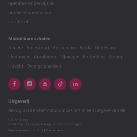
openbaaronderwijs.nu
oudersenonderwijs.nl
vosabb.nl
Middelbare scholen
Almere
-
Amersfoort
-
Amsterdam
-
Breda
-
Den Haag
-
Eindhoven
-
Groningen
-
Nijmegen
-
Rotterdam
-
Tilburg
-
Utrecht
-
Overige plaatsen
Uitgeverij
devogids.nl
en het
mbokompas.nl
zijn een uitgave van de
OC Groep
Disclaimer
Privacyverklaring
Cookie-instellingen
Webrealisatie
Julius Smit
|
Maeve Levie