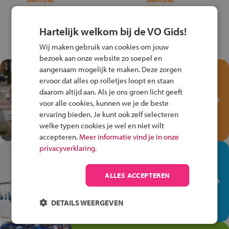
Hartelijk welkom bij de VO Gids!
Wij maken gebruik van cookies om jouw
bezoek aan onze website zo soepel en
aangenaam mogelijk te maken. Deze zorgen
Test je kennis met het
ervoor dat alles op rolletjes loopt en staan
Fiets Veilig
daarom altijd aan. Als je ons groen licht geeft
Verkeersspel!
voor alle cookies, kunnen we je de beste
ervaring bieden. Je kunt ook zelf selecteren
Speel het Fiets Veilig Verkeersspel
welke typen cookies je wel en niet wilt
en win een Cortina-fiets!
accepteren.
Meer informatie vind je in onze
privacyverklaring.
In de winkel ben je op je
plek!
ALLES ACCEPTEREN
Ontdek via het vmbo jouw talent
op de winkelvloer, waar elke dag
DETAILS WEERGEVEN
anders is!