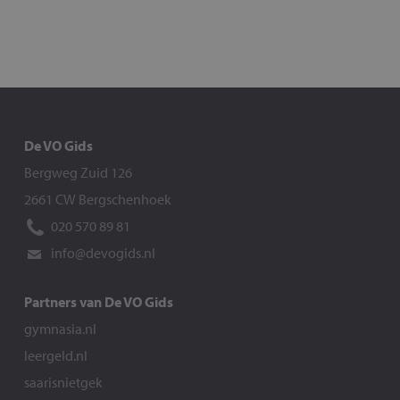
De VO Gids
Bergweg Zuid 126
2661 CW Bergschenhoek
020 570 89 81
info@devogids.nl
Partners van De VO Gids
gymnasia.nl
leergeld.nl
saarisnietgek