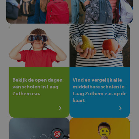
Bekijk de open dagen
Vind en vergelijk alle
van scholen in Laag
middelbare scholen in
Zuthem e.o.
Laag Zuthem e.o. op de
kaart