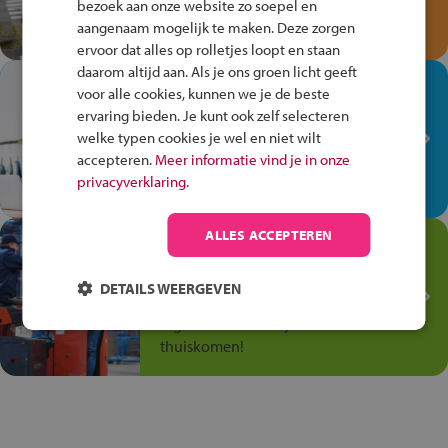
bezoek aan onze website zo soepel en
Speel het Fiets Veilig Verkeersspel
aangenaam mogelijk te maken. Deze zorgen
en win een Cortina-fiets!
ervoor dat alles op rolletjes loopt en staan
daarom altijd aan. Als je ons groen licht geeft
In de winkel ben je op je
voor alle cookies, kunnen we je de beste
plek!
ervaring bieden. Je kunt ook zelf selecteren
welke typen cookies je wel en niet wilt
Ontdek via het vmbo jouw talent
accepteren.
Meer informatie vind je in onze
op de winkelvloer, waar elke dag
privacyverklaring.
anders is!
ALLES ACCEPTEREN
Jouw talent in de
Transport en Logistiek
DETAILS WEERGEVEN
Kies voor vmbo Transport en
logistiek: daar kun je mee
thuiskomen!