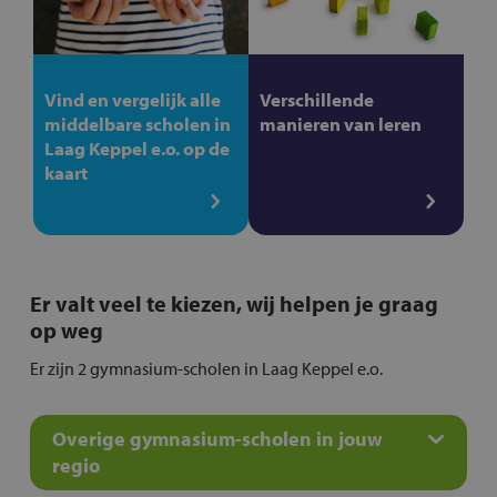
Vind en vergelijk alle
Verschillende
middelbare scholen in
manieren van leren
Laag Keppel e.o. op de
kaart
Er valt veel te kiezen, wij helpen je graag
op weg
Er zijn 2 gymnasium-scholen in Laag Keppel e.o.
Overige gymnasium-scholen in jouw
regio