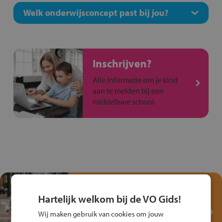
Welk onderwijsconcept past bij jou?
Inschrijven?
Alle informatie om je kind
aan te melden bij een
middelbare school.
Test je kennis met het
Fiets Veilig
Hartelijk welkom bij de VO Gids!
Verkeersspel!
Wij maken gebruik van cookies om jouw