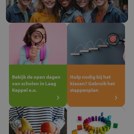
Bekijk de open dagen
Hulp nodig bij het
van scholen in Laag
kiezen? Gebruik het
Keppel e.o.
stappenplan