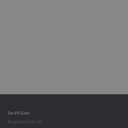
De VO Gids
Bergweg Zuid 126