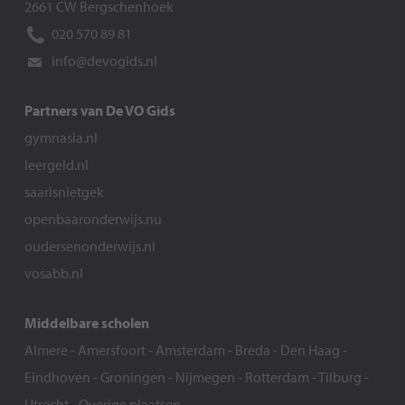
2661 CW Bergschenhoek
020 570 89 81
info@devogids.nl
Partners van De VO Gids
gymnasia.nl
leergeld.nl
saarisnietgek
openbaaronderwijs.nu
oudersenonderwijs.nl
vosabb.nl
Middelbare scholen
Almere
-
Amersfoort
-
Amsterdam
-
Breda
-
Den Haag
-
Eindhoven
-
Groningen
-
Nijmegen
-
Rotterdam
-
Tilburg
-
Utrecht
-
Overige plaatsen