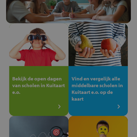
Bekijk de open dagen
Vind en vergelijk alle
van scholen in Kuitaart
middelbare scholen in
e.o.
Kuitaart e.o. op de
kaart