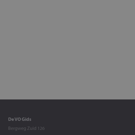
De VO Gids
Bergweg Zuid 126