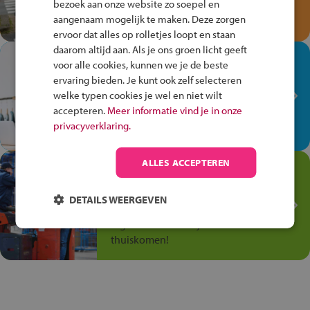
bezoek aan onze website zo soepel en
Speel het Fiets Veilig Verkeersspel
aangenaam mogelijk te maken. Deze zorgen
en win een Cortina-fiets!
ervoor dat alles op rolletjes loopt en staan
daarom altijd aan. Als je ons groen licht geeft
In de winkel ben je op je
voor alle cookies, kunnen we je de beste
plek!
ervaring bieden. Je kunt ook zelf selecteren
welke typen cookies je wel en niet wilt
Ontdek via het vmbo jouw talent
accepteren.
Meer informatie vind je in onze
op de winkelvloer, waar elke dag
privacyverklaring.
anders is!
ALLES ACCEPTEREN
Jouw talent in de
Transport en Logistiek
DETAILS WEERGEVEN
Kies voor vmbo Transport en
logistiek: daar kun je mee
thuiskomen!