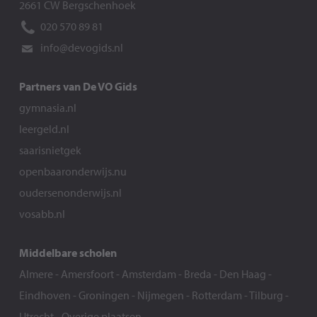
2661 CW Bergschenhoek
020 570 89 81
info@devogids.nl
Partners van De VO Gids
gymnasia.nl
leergeld.nl
saarisnietgek
openbaaronderwijs.nu
oudersenonderwijs.nl
vosabb.nl
Middelbare scholen
Almere
-
Amersfoort
-
Amsterdam
-
Breda
-
Den Haag
-
Eindhoven
-
Groningen
-
Nijmegen
-
Rotterdam
-
Tilburg
-
Utrecht
-
Overige plaatsen