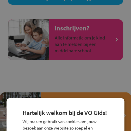
Inschrijven?
Alle informatie om je kind
aan te melden bij een
middelbare school.
Test je kennis met het
Fiets Veilig
Hartelijk welkom bij de VO Gids!
Verkeersspel!
Wij maken gebruik van cookies om jouw
Speel het Fiets Veilig Verkeersspel
bezoek aan onze website zo soepel en
en win een Cortina-fiets!