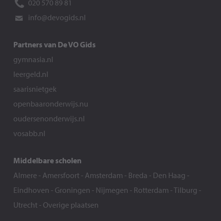
020 570 89 81
info@devogids.nl
Partners van De VO Gids
gymnasia.nl
leergeld.nl
saarisnietgek
openbaaronderwijs.nu
oudersenonderwijs.nl
vosabb.nl
Middelbare scholen
Almere
-
Amersfoort
-
Amsterdam
-
Breda
-
Den Haag
-
Eindhoven
-
Groningen
-
Nijmegen
-
Rotterdam
-
Tilburg
-
Utrecht
-
Overige plaatsen