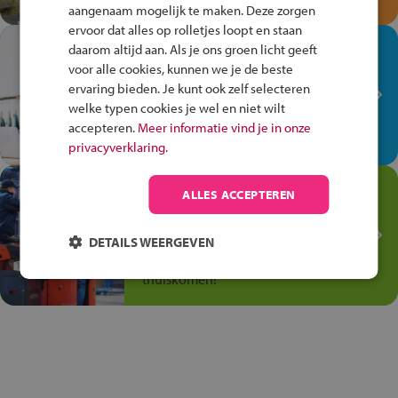
aangenaam mogelijk te maken. Deze zorgen
ervoor dat alles op rolletjes loopt en staan
In de winkel ben je op je
daarom altijd aan. Als je ons groen licht geeft
plek!
voor alle cookies, kunnen we je de beste
ervaring bieden. Je kunt ook zelf selecteren
Ontdek via het vmbo jouw talent
welke typen cookies je wel en niet wilt
op de winkelvloer, waar elke dag
accepteren.
Meer informatie vind je in onze
anders is!
privacyverklaring.
Jouw talent in de
ALLES ACCEPTEREN
Transport en Logistiek
Kies voor vmbo Transport en
DETAILS WEERGEVEN
logistiek: daar kun je mee
thuiskomen!