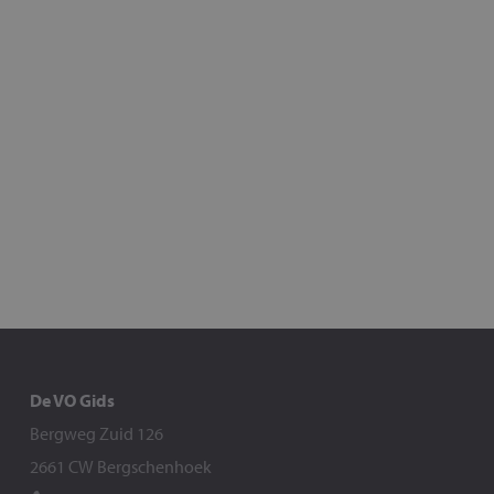
De VO Gids
Bergweg Zuid 126
2661 CW Bergschenhoek