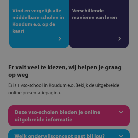
Vind en vergelijk alle
Verschillende
middelbare scholen in
manieren van leren
Koudum e.o. op de
kaart
Er valt veel te kiezen, wij helpen je graag
op weg
Er is 1 vso-school in Koudum e.o. Bekijk de uitgebreide
online presentatiepagina.
Deze vso-scholen bieden je online
uitgebreide informatie
Welk onderwijsconcept past bij jou?