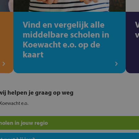
Vind en vergelijk alle
middelbare scholen in
Koewacht e.o. op de
kaart
, wij helpen je graag op weg
 Koewacht e.o.
olen in jouw regio