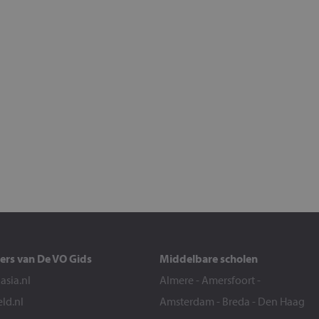
ers van De VO Gids
Middelbare scholen
sia.nl
Almere
-
Amersfoort
-
eld.nl
Amsterdam
-
Breda
-
Den Haag