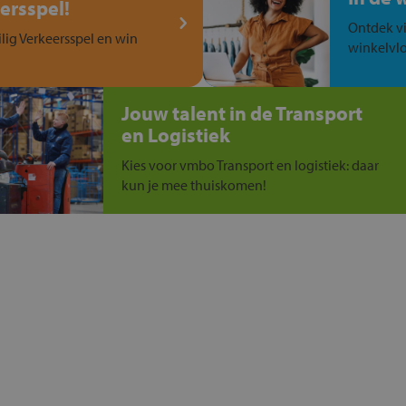
ersspel!
Ontdek vi
ilig Verkeersspel en win
winkelvlo
Jouw talent in de Transport
en Logistiek
Kies voor vmbo Transport en logistiek: daar
kun je mee thuiskomen!