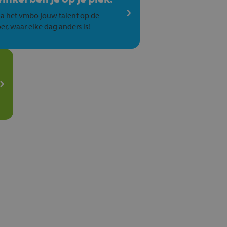
a het vmbo jouw talent op de
er, waar elke dag anders is!