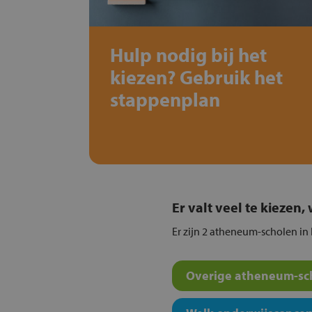
Hulp nodig bij het
kiezen? Gebruik het
stappenplan
Er valt veel te kiezen
Er zijn 2 atheneum-scholen in
Overige atheneum-sch