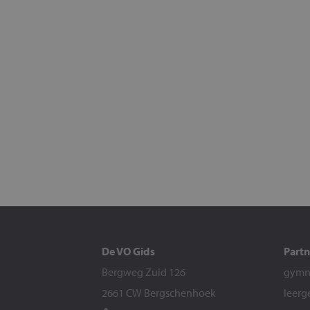
De VO Gids
Partn
Bergweg Zuid 126
gymna
2661 CW Bergschenhoek
leerg