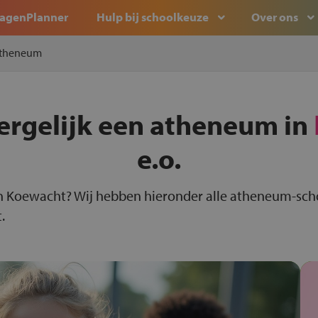
agenPlanner
Hulp bij schoolkeuze
Over ons
theneum
ergelijk een atheneum in
e.o.
n Koewacht? Wij hebben hieronder alle atheneum-sch
.