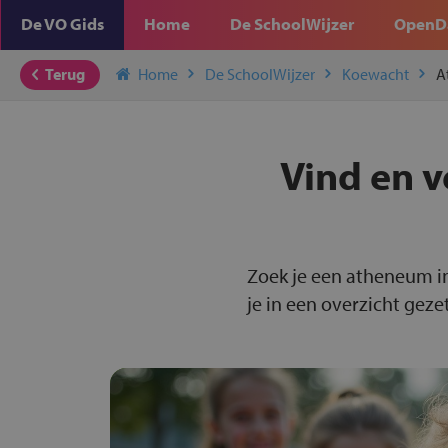
De VO Gids
Home
De SchoolWijzer
OpenD
Terug
Home
De SchoolWijzer
Koewacht
A
Vind en v
Zoek je een atheneum i
je in een overzicht gezet