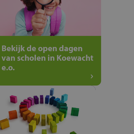
Bekijk de open dagen
van scholen in Koewacht
e.o.