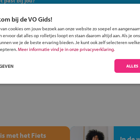
 past bij jou?
kom bij de VO Gids!
 van cookies om jouw bezoek aan onze website zo soepel en aangenaam
ervoor dat alles op rolletjes loopt en staan daarom altijd aan. Als je ons
kunnen we je de beste ervaring bieden. Je kunt ook zelf selecteren welke
Inschrijven?
cepteren.
Meer informatie vind je in onze privacyverklaring.
Alle informatie om je kind aan te melden bij
een middelbare school.
RGEVEN
ALLES
is met het Fiets
In de 