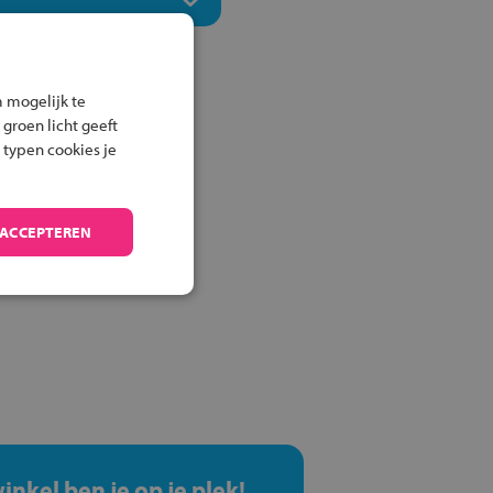
 mogelijk te
 groen licht geeft
 typen cookies je
 ACCEPTEREN
winkel ben je op je plek!