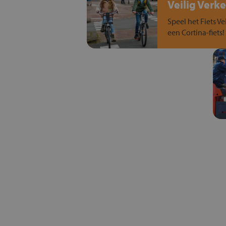
Veilig Verke
Speel het Fiets Ve
een Cortina-fiets!