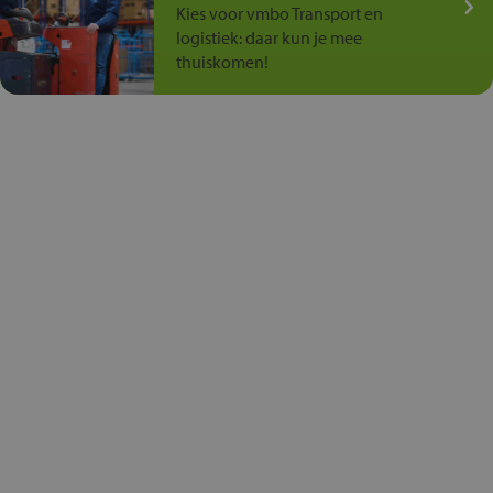
Kies voor vmbo Transport en
logistiek: daar kun je mee
thuiskomen!