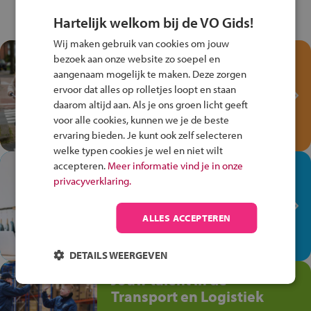
Hartelijk welkom bij de VO Gids!
Wij maken gebruik van cookies om jouw
Test je kennis met het
bezoek aan onze website zo soepel en
Fiets Veilig
aangenaam mogelijk te maken. Deze zorgen
ervoor dat alles op rolletjes loopt en staan
Verkeersspel!
daarom altijd aan. Als je ons groen licht geeft
Speel het Fiets Veilig Verkeersspel
voor alle cookies, kunnen we je de beste
en win een Cortina-fiets!
ervaring bieden. Je kunt ook zelf selecteren
welke typen cookies je wel en niet wilt
accepteren.
Meer informatie vind je in onze
In de winkel ben je op je
privacyverklaring.
plek!
Ontdek via het vmbo jouw talent
ALLES ACCEPTEREN
op de winkelvloer, waar elke dag
anders is!
DETAILS WEERGEVEN
Jouw talent in de
Transport en Logistiek