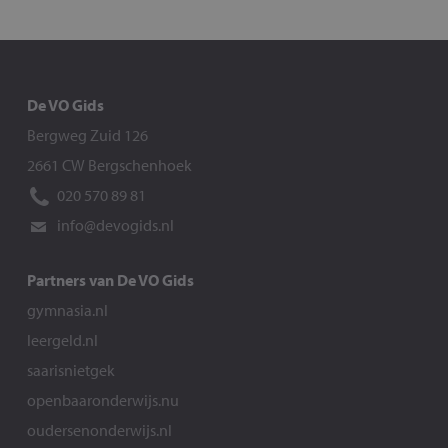
De VO Gids
Bergweg Zuid 126
2661 CW Bergschenhoek
020 570 89 81
info@devogids.nl
Partners van De VO Gids
gymnasia.nl
leergeld.nl
saarisnietgek
openbaaronderwijs.nu
oudersenonderwijs.nl