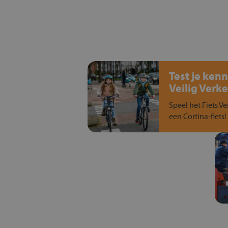
Test je kenn
Veilig Verke
Speel het Fiets Ve
een Cortina-fiets!