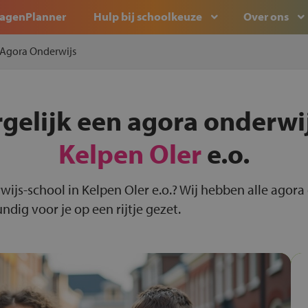
agenPlanner
Hulp bij schoolkeuze
Over ons
Agora Onderwijs
rgelijk een agora onderwij
Kelpen Oler
e.o.
wijs-school in Kelpen Oler e.o.? Wij hebben alle agora
dig voor je op een rijtje gezet.