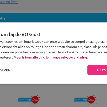
aas en Peel
ou?
kom bij de VO Gids!
 van cookies om jouw bezoek aan onze website zo soepel en aangenaam
ervoor dat alles op rolletjes loopt en staan daarom altijd aan. Als je ons
Inschrijven?
kunnen we je de beste ervaring bieden. Je kunt ook zelf selecteren welke
cepteren.
Meer informatie vind je in onze privacyverklaring.
Alle informatie om je kind aan te melden bij
een middelbare school.
RGEVEN
ALLES