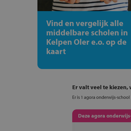
Vind en vergelijk alle
middelbare scholen in
Kelpen Oler e.o. op de
kaart
Er valt veel te kiezen
Er is 1 agora onderwijs-school
Deze agora onderwijs-