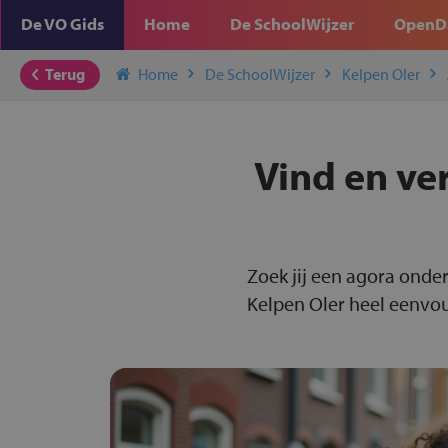
De VO Gids
Home
De SchoolWijzer
OpenD
Terug
Home
De SchoolWijzer
Kelpen Oler
Vind en ve
Zoek jij een agora onder
Kelpen Oler heel eenvoun