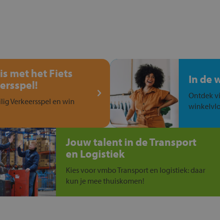
is met het Fiets
In de 
ersspel!
Ontdek vi
ilig Verkeersspel en win
winkelvlo
Jouw talent in de Transport
en Logistiek
Kies voor vmbo Transport en logistiek: daar
kun je mee thuiskomen!