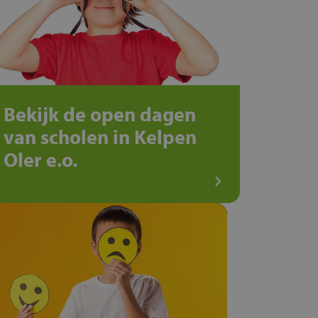
Bekijk de open dagen
van scholen in Kelpen
Oler e.o.