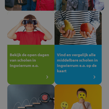
Bekijk de open dagen
Vind en vergelijk alle
van scholen in
middelbare scholen in
Ingwierrum e.o.
Ingwierrum e.o. op de
kaart