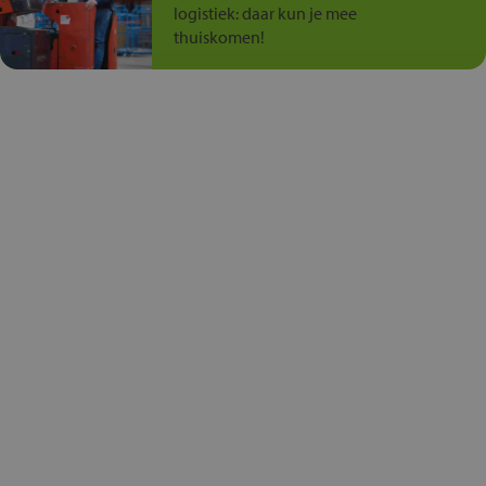
logistiek: daar kun je mee
thuiskomen!