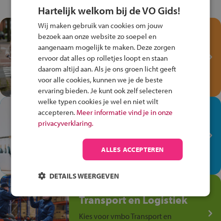
Hartelijk welkom bij de VO Gids!
Wij maken gebruik van cookies om jouw
Test je kennis met het
bezoek aan onze website zo soepel en
Fiets Veilig
aangenaam mogelijk te maken. Deze zorgen
Verkeersspel!
ervoor dat alles op rolletjes loopt en staan
daarom altijd aan. Als je ons groen licht geeft
Speel het Fiets Veilig Verkeersspel
voor alle cookies, kunnen we je de beste
en win een Cortina-fiets!
ervaring bieden. Je kunt ook zelf selecteren
welke typen cookies je wel en niet wilt
In de winkel ben je op je
accepteren.
Meer informatie vind je in onze
plek!
privacyverklaring.
Ontdek via het vmbo jouw talent
op de winkelvloer, waar elke dag
ALLES ACCEPTEREN
anders is!
DETAILS WEERGEVEN
Jouw talent in de
Transport en Logistiek
Kies voor vmbo Transport en