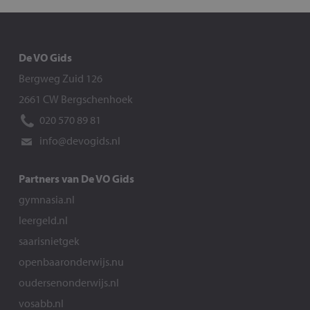
De VO Gids
Bergweg Zuid 126
2661 CW Bergschenhoek
020 570 89 81
info@devogids.nl
Partners van De VO Gids
gymnasia.nl
leergeld.nl
saarisnietgek
openbaaronderwijs.nu
oudersenonderwijs.nl
vosabb.nl