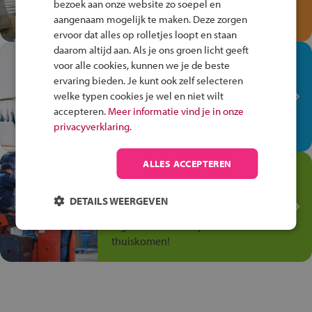
bezoek aan onze website zo soepel en
Speel het Fiets Veilig Verkeersspel
aangenaam mogelijk te maken. Deze zorgen
en win een Cortina-fiets!
ervoor dat alles op rolletjes loopt en staan
daarom altijd aan. Als je ons groen licht geeft
In de winkel ben je op je
voor alle cookies, kunnen we je de beste
plek!
ervaring bieden. Je kunt ook zelf selecteren
welke typen cookies je wel en niet wilt
Ontdek via het vmbo jouw talent
accepteren.
Meer informatie vind je in onze
op de winkelvloer, waar elke dag
privacyverklaring.
anders is!
ALLES ACCEPTEREN
Jouw talent in de
Transport en Logistiek
DETAILS WEERGEVEN
Kies voor vmbo Transport en
logistiek: daar kun je mee
thuiskomen!