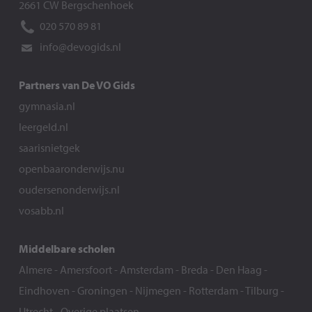
2661 CW Bergschenhoek
020 570 89 81
info@devogids.nl
Partners van De VO Gids
gymnasia.nl
leergeld.nl
saarisnietgek
openbaaronderwijs.nu
oudersenonderwijs.nl
vosabb.nl
Middelbare scholen
Almere
-
Amersfoort
-
Amsterdam
-
Breda
-
Den Haag
-
Eindhoven
-
Groningen
-
Nijmegen
-
Rotterdam
-
Tilburg
-
Utrecht
-
Overige plaatsen