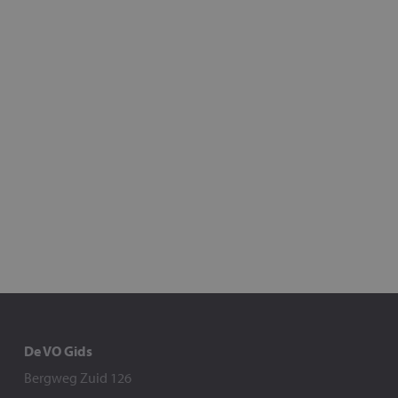
De VO Gids
Bergweg Zuid 126