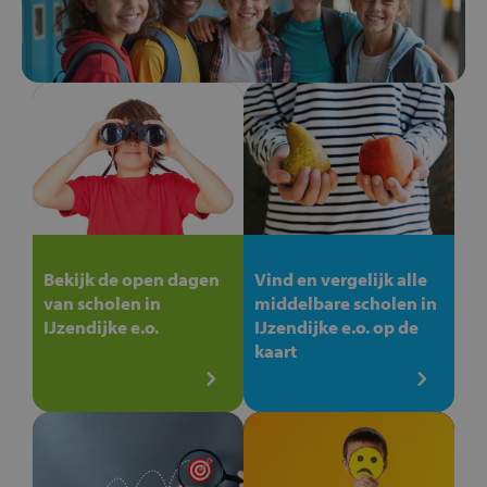
Bekijk de open dagen
Vind en vergelijk alle
van scholen in
middelbare scholen in
IJzendijke e.o.
IJzendijke e.o. op de
kaart