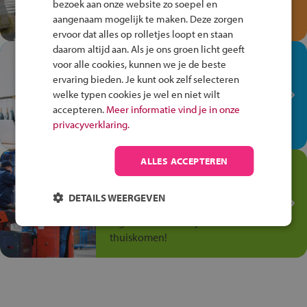
bezoek aan onze website zo soepel en
Speel het Fiets Veilig Verkeersspel
aangenaam mogelijk te maken. Deze zorgen
en win een Cortina-fiets!
ervoor dat alles op rolletjes loopt en staan
daarom altijd aan. Als je ons groen licht geeft
In de winkel ben je op je
voor alle cookies, kunnen we je de beste
plek!
ervaring bieden. Je kunt ook zelf selecteren
welke typen cookies je wel en niet wilt
Ontdek via het vmbo jouw talent
accepteren.
Meer informatie vind je in onze
op de winkelvloer, waar elke dag
privacyverklaring.
anders is!
ALLES ACCEPTEREN
Jouw talent in de
Transport en Logistiek
DETAILS WEERGEVEN
Kies voor vmbo Transport en
logistiek: daar kun je mee
thuiskomen!