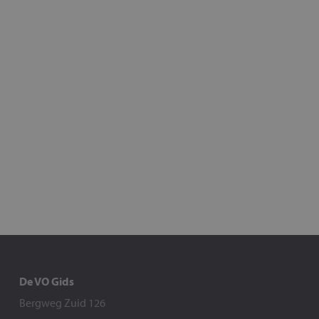
De VO Gids
Bergweg Zuid 126