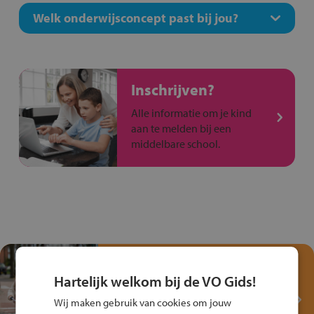
Welk onderwijsconcept past bij jou?
Inschrijven?
Alle informatie om je kind
aan te melden bij een
middelbare school.
Test je kennis met het
Fiets Veilig
Hartelijk welkom bij de VO Gids!
Verkeersspel!
Wij maken gebruik van cookies om jouw