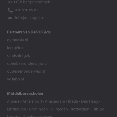
2661 CW Bergschenhoek
020 570 89 81
info@devogids.nl
Partners van De VO Gids
gymnasia.nl
leergeld.nl
saarisnietgek
openbaaronderwijs.nu
oudersenonderwijs.nl
vosabb.nl
Middelbare scholen
Almere
-
Amersfoort
-
Amsterdam
-
Breda
-
Den Haag
-
Eindhoven
-
Groningen
-
Nijmegen
-
Rotterdam
-
Tilburg
-
Utrecht
-
Overige plaatsen