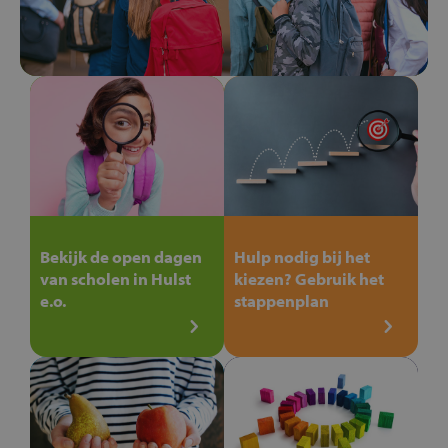
Bekijk de open dagen
Hulp nodig bij het
van scholen in Hulst
kiezen? Gebruik het
e.o.
stappenplan