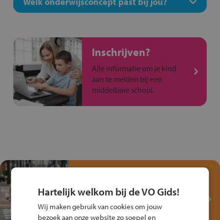
Welk onderwijsconcept past bij jou?
Inschrijven?
Alle informatie om je kind
aan te melden bij een
middelbare school.
Test je kennis met het
Fiets Veilig
Hartelijk welkom bij de VO Gids!
Verkeersspel!
Wij maken gebruik van cookies om jouw
Speel het Fiets Veilig Verkeersspel
bezoek aan onze website zo soepel en