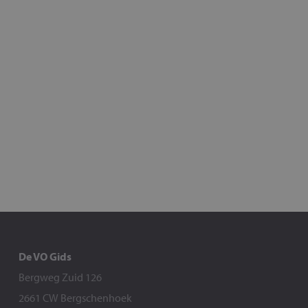
De VO Gids
Bergweg Zuid 126
2661 CW Bergschenhoek