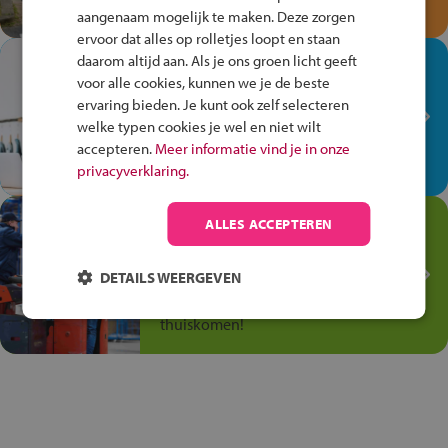
en win een Cortina-fiets!
aangenaam mogelijk te maken. Deze zorgen
ervoor dat alles op rolletjes loopt en staan
daarom altijd aan. Als je ons groen licht geeft
In de winkel ben je op je
voor alle cookies, kunnen we je de beste
plek!
ervaring bieden. Je kunt ook zelf selecteren
Ontdek via het vmbo jouw talent
welke typen cookies je wel en niet wilt
op de winkelvloer, waar elke dag
accepteren.
Meer informatie vind je in onze
anders is!
privacyverklaring.
Jouw talent in de
ALLES ACCEPTEREN
Transport en Logistiek
DETAILS WEERGEVEN
Kies voor vmbo Transport en
logistiek: daar kun je mee
thuiskomen!