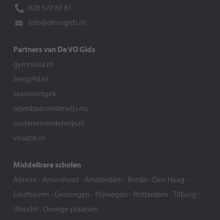
020 570 89 81
info@devogids.nl
Partners van De VO Gids
gymnasia.nl
leergeld.nl
saarisnietgek
openbaaronderwijs.nu
oudersenonderwijs.nl
vosabb.nl
Middelbare scholen
Almere
-
Amersfoort
-
Amsterdam
-
Breda
-
Den Haag
-
Eindhoven
-
Groningen
-
Nijmegen
-
Rotterdam
-
Tilburg
-
Utrecht
-
Overige plaatsen