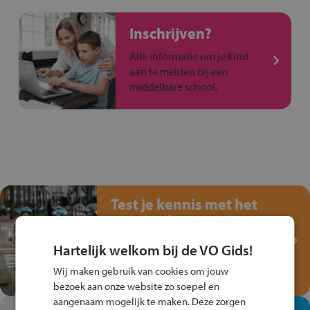
Inschrijven?
Alle informatie om je kind
aan te melden bij een
middelbare school.
Test je kennis met het
Fiets Veilig
Verkeersspel!
Hartelijk welkom bij de VO Gids!
Speel het Fiets Veilig Verkeersspel
Wij maken gebruik van cookies om jouw
en win een Cortina-fiets!
bezoek aan onze website zo soepel en
aangenaam mogelijk te maken. Deze zorgen