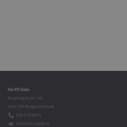
De VO Gids
Bergweg Zuid 126
2661 CW Bergschenhoek
020 570 89 81
info@devogids.nl