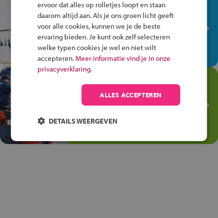
In de winkel ben je op je
ervoor dat alles op rolletjes loopt en staan
plek!
daarom altijd aan. Als je ons groen licht geeft
voor alle cookies, kunnen we je de beste
Ontdek via het vmbo jouw talent
ervaring bieden. Je kunt ook zelf selecteren
op de winkelvloer, waar elke dag
welke typen cookies je wel en niet wilt
anders is!
accepteren.
Meer informatie vind je in onze
privacyverklaring.
Jouw talent in de
Transport en Logistiek
ALLES ACCEPTEREN
Kies voor vmbo Transport en
logistiek: daar kun je mee
DETAILS WEERGEVEN
thuiskomen!