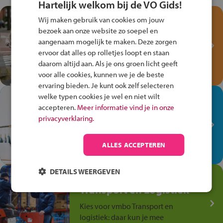
Hartelijk welkom bij de VO Gids!
Test je kennis met het
Wij maken gebruik van cookies om jouw
Fiets Veilig
bezoek aan onze website zo soepel en
Verkeersspel!
aangenaam mogelijk te maken. Deze zorgen
ervoor dat alles op rolletjes loopt en staan
Speel het Fiets Veilig Verkeersspel
daarom altijd aan. Als je ons groen licht geeft
en win een Cortina-fiets!
voor alle cookies, kunnen we je de beste
ervaring bieden. Je kunt ook zelf selecteren
welke typen cookies je wel en niet wilt
In de winkel ben je op je
accepteren.
Meer informatie vind je in onze
plek!
privacyverklaring.
Ontdek via het vmbo jouw talent
op de winkelvloer, waar elke dag
ALLES ACCEPTEREN
anders is!
DETAILS WEERGEVEN
Jouw talent in de
Transport en Logistiek
Kies voor vmbo Transport en
logistiek: daar kun je mee