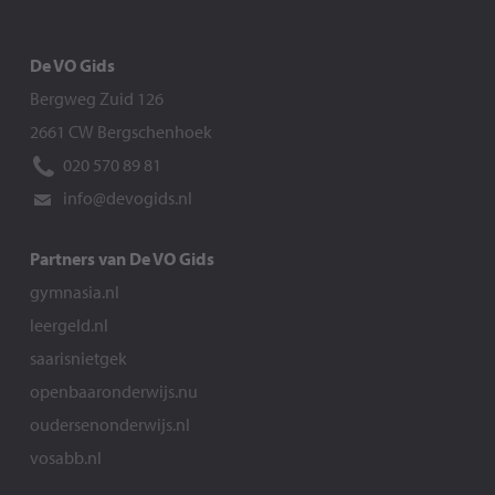
De VO Gids
Bergweg Zuid 126
2661 CW Bergschenhoek
020 570 89 81
info@devogids.nl
Partners van De VO Gids
gymnasia.nl
leergeld.nl
saarisnietgek
openbaaronderwijs.nu
oudersenonderwijs.nl
vosabb.nl