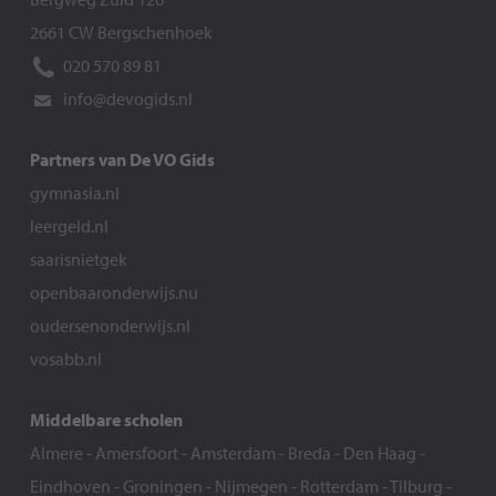
2661 CW Bergschenhoek
020 570 89 81
info@devogids.nl
Partners van De VO Gids
gymnasia.nl
leergeld.nl
saarisnietgek
openbaaronderwijs.nu
oudersenonderwijs.nl
vosabb.nl
Middelbare scholen
Almere
-
Amersfoort
-
Amsterdam
-
Breda
-
Den Haag
-
Eindhoven
-
Groningen
-
Nijmegen
-
Rotterdam
-
Tilburg
-