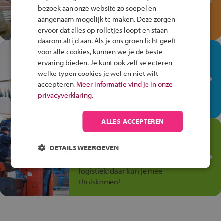
bezoek aan onze website zo soepel en
Speel het Fiets Veilig Verkeersspel
aangenaam mogelijk te maken. Deze zorgen
en win een Cortina-fiets!
ervoor dat alles op rolletjes loopt en staan
daarom altijd aan. Als je ons groen licht geeft
voor alle cookies, kunnen we je de beste
In de winkel ben je op je
ervaring bieden. Je kunt ook zelf selecteren
plek!
welke typen cookies je wel en niet wilt
Ontdek via het vmbo jouw talent
accepteren.
Meer informatie vind je in onze
op de winkelvloer, waar elke dag
privacyverklaring.
anders is!
ALLES ACCEPTEREN
Jouw talent in de
Transport en Logistiek
DETAILS WEERGEVEN
Kies voor vmbo Transport en
logistiek: daar kun je mee
thuiskomen!