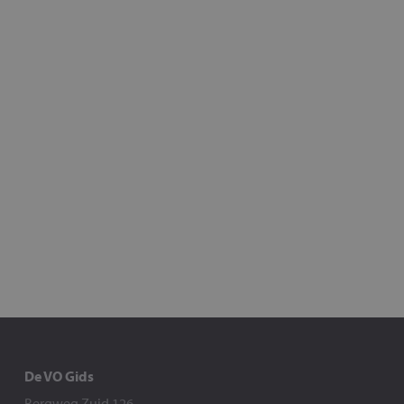
De VO Gids
Bergweg Zuid 126