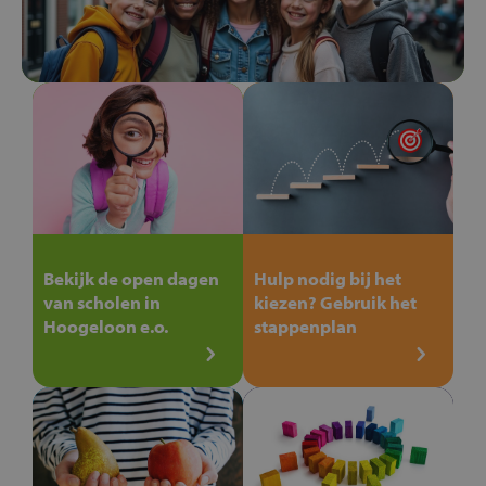
Bekijk de open dagen
Hulp nodig bij het
van scholen in
kiezen? Gebruik het
Hoogeloon e.o.
stappenplan