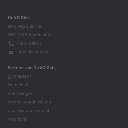
De VO Gids
Bergweg Zuid 126
2661 CW Bergschenhoek
020 570 89 81
info@devogids.nl
Partners van De VO Gids
gymnasia.nl
leergeld.nl
saarisnietgek
openbaaronderwijs.nu
oudersenonderwijs.nl
vosabb.nl