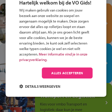
Hartelijk welkom bij de VO Gids!
Test je kennis met het
Wij maken gebruik van cookies om jouw
Fiets Veilig
bezoek aan onze website zo soepel en
aangenaam mogelijk te maken. Deze zorgen
Verkeersspel!
ervoor dat alles op rolletjes loopt en staan
Speel het Fiets Veilig Verkeersspel
daarom altijd aan. Als je ons groen licht geeft
en win een Cortina-fiets!
voor alle cookies, kunnen we je de beste
ervaring bieden. Je kunt ook zelf selecteren
welke typen cookies je wel en niet wilt
In de winkel ben je op je
accepteren.
Meer informatie vind je in onze
plek!
privacyverklaring.
Ontdek via het vmbo jouw talent
op de winkelvloer, waar elke dag
ALLES ACCEPTEREN
anders is!
DETAILS WEERGEVEN
Jouw talent in de
Transport en Logistiek
Kies voor vmbo Transport en
logistiek: daar kun je mee