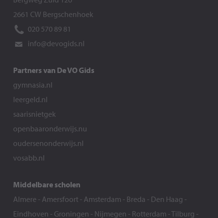
2661 CW Bergschenhoek
020 570 89 81
info@devogids.nl
Partners van De VO Gids
gymnasia.nl
leergeld.nl
saarisnietgek
openbaaronderwijs.nu
oudersenonderwijs.nl
vosabb.nl
Middelbare scholen
Almere
-
Amersfoort
-
Amsterdam
-
Breda
-
Den Haag
-
Eindhoven
-
Groningen
-
Nijmegen
-
Rotterdam
-
Tilburg
-