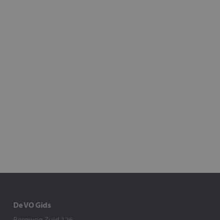
De VO Gids
Bergweg Zuid 126