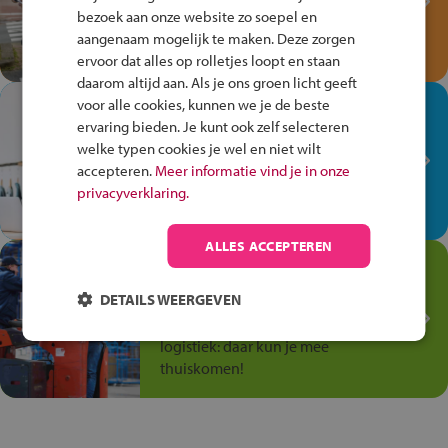
bezoek aan onze website zo soepel en
Speel het Fiets Veilig Verkeersspel
aangenaam mogelijk te maken. Deze zorgen
en win een Cortina-fiets!
ervoor dat alles op rolletjes loopt en staan
daarom altijd aan. Als je ons groen licht geeft
voor alle cookies, kunnen we je de beste
In de winkel ben je op je
ervaring bieden. Je kunt ook zelf selecteren
plek!
welke typen cookies je wel en niet wilt
Ontdek via het vmbo jouw talent
accepteren.
Meer informatie vind je in onze
op de winkelvloer, waar elke dag
privacyverklaring.
anders is!
ALLES ACCEPTEREN
Jouw talent in de
Transport en Logistiek
DETAILS WEERGEVEN
Kies voor vmbo Transport en
logistiek: daar kun je mee
thuiskomen!