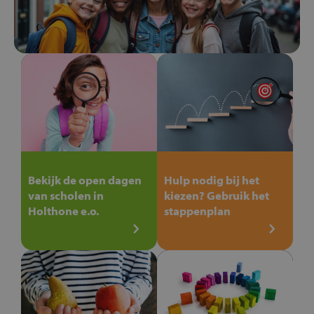
Bekijk de open dagen
Hulp nodig bij het
van scholen in
kiezen? Gebruik het
Holthone e.o.
stappenplan