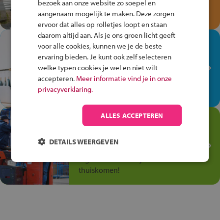
bezoek aan onze website zo soepel en
Speel het Fiets Veilig Verkeersspel
aangenaam mogelijk te maken. Deze zorgen
en win een Cortina-fiets!
ervoor dat alles op rolletjes loopt en staan
daarom altijd aan. Als je ons groen licht geeft
In de winkel ben je op je
voor alle cookies, kunnen we je de beste
plek!
ervaring bieden. Je kunt ook zelf selecteren
welke typen cookies je wel en niet wilt
Ontdek via het vmbo jouw talent
accepteren.
Meer informatie vind je in onze
op de winkelvloer, waar elke dag
privacyverklaring.
anders is!
ALLES ACCEPTEREN
Jouw talent in de
Transport en Logistiek
DETAILS WEERGEVEN
Kies voor vmbo Transport en
logistiek: daar kun je mee
thuiskomen!