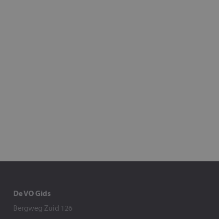
De VO Gids
Bergweg Zuid 126