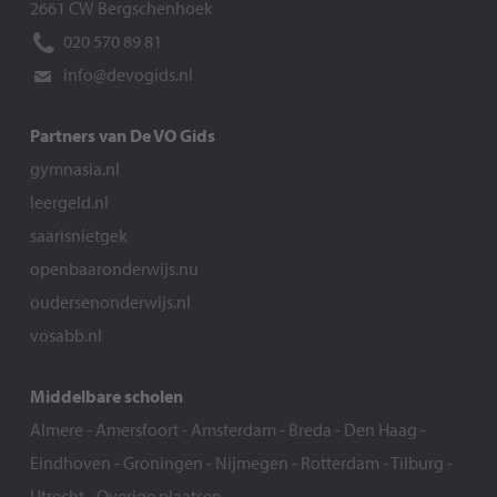
2661 CW Bergschenhoek
020 570 89 81
info@devogids.nl
Partners van De VO Gids
gymnasia.nl
leergeld.nl
saarisnietgek
openbaaronderwijs.nu
oudersenonderwijs.nl
vosabb.nl
Middelbare scholen
Almere
-
Amersfoort
-
Amsterdam
-
Breda
-
Den Haag
-
Eindhoven
-
Groningen
-
Nijmegen
-
Rotterdam
-
Tilburg
-
Utrecht
-
Overige plaatsen