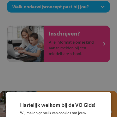
Welk onderwijsconcept past bij jou?
Inschrijven?
Alle informatie om je kind
aan te melden bij een
middelbare school.
Test je kennis met het
Fiets Veilig
Hartelijk welkom bij de VO Gids!
Verkeersspel!
Wij maken gebruik van cookies om jouw