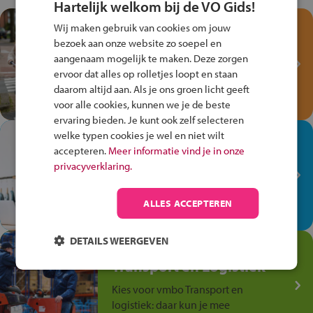
Hartelijk welkom bij de VO Gids!
Test je kennis met het
Wij maken gebruik van cookies om jouw
Fiets Veilig
bezoek aan onze website zo soepel en
Verkeersspel!
aangenaam mogelijk te maken. Deze zorgen
ervoor dat alles op rolletjes loopt en staan
Speel het Fiets Veilig Verkeersspel
daarom altijd aan. Als je ons groen licht geeft
en win een Cortina-fiets!
voor alle cookies, kunnen we je de beste
ervaring bieden. Je kunt ook zelf selecteren
welke typen cookies je wel en niet wilt
In de winkel ben je op je
accepteren.
Meer informatie vind je in onze
plek!
privacyverklaring.
Ontdek via het vmbo jouw talent
op de winkelvloer, waar elke dag
ALLES ACCEPTEREN
anders is!
DETAILS WEERGEVEN
Jouw talent in de
Transport en Logistiek
Kies voor vmbo Transport en
logistiek: daar kun je mee