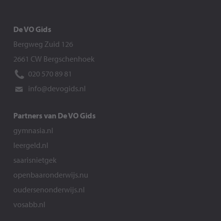
De VO Gids
Bergweg Zuid 126
2661 CW Bergschenhoek
020 570 89 81
info@devogids.nl
Partners van De VO Gids
gymnasia.nl
leergeld.nl
saarisnietgek
openbaaronderwijs.nu
oudersenonderwijs.nl
vosabb.nl