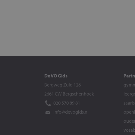
De VO Gids
Partn
Bergweg Zuid 126
gymna
2661 CW Bergschenhoek
leerg
020 570 89 81
saari
info@devogids.nl
openb
ouder
vosab