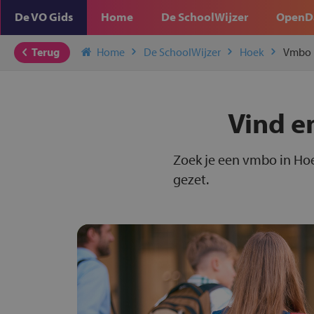
De VO Gids
Home
De SchoolWijzer
OpenD
Terug
Home
De SchoolWijzer
Hoek
Vmbo
Vind e
Zoek je een vmbo in Hoe
gezet.