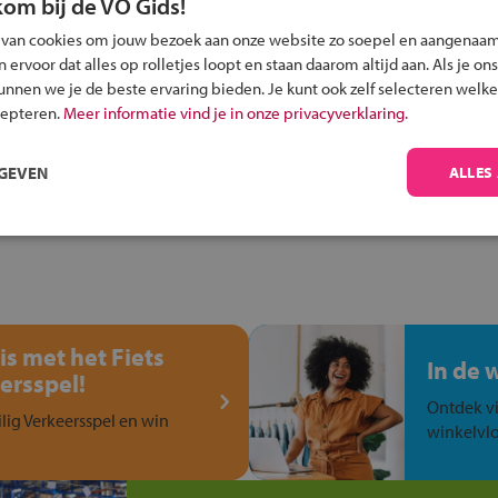
kom bij de VO Gids!
Inschrijven?
 van cookies om jouw bezoek aan onze website zo soepel en aangenaam
ervoor dat alles op rolletjes loopt en staan daarom altijd aan. Als je ons
Alle informatie om je kind aan te melden bij
kunnen we je de beste ervaring bieden. Je kunt ook zelf selecteren welke
een middelbare school.
cepteren.
Meer informatie vind je in onze privacyverklaring.
RGEVEN
ALLES
is met het Fiets
In de 
ersspel!
Ontdek vi
ilig Verkeersspel en win
winkelvlo