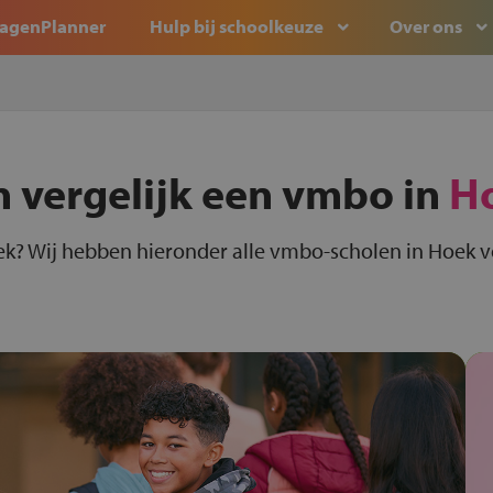
agenPlanner
Hulp bij schoolkeuze
Over ons
n vergelijk een vmbo in
H
k? Wij hebben hieronder alle vmbo-scholen in Hoek vo