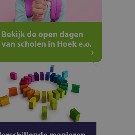
Bekijk de open dagen
van scholen in Hoek e.o.
Verschillende manieren