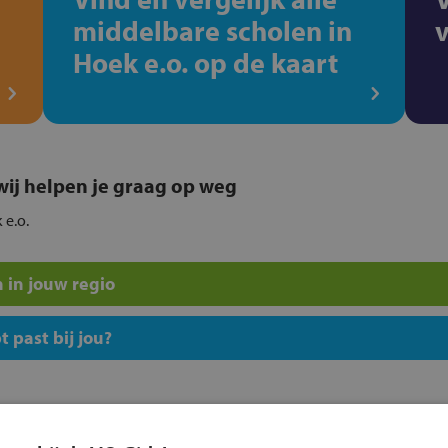
middelbare scholen in
Hoek e.o. op de kaart
, wij helpen je graag op weg
 e.o.
 in jouw regio
 past bij jou?