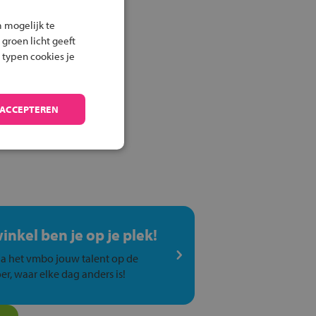
 mogelijk te
 groen licht geeft
 typen cookies je
 ACCEPTEREN
winkel ben je op je plek!
a het vmbo jouw talent op de
er, waar elke dag anders is!