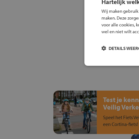
Hartelijk wel
Wij maken gebruik
maken. Deze zorgen 
voor alle cookies, 
wel en niet wilt ac
DETAILS WEE
Test je kenn
Veilig Verke
Speel het Fiets Ve
een Cortina-fiets!