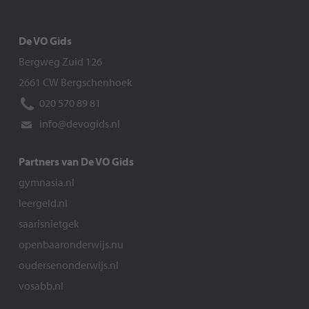
De VO Gids
Bergweg Zuid 126
2661 CW Bergschenhoek
020 570 89 81
info@devogids.nl
Partners van De VO Gids
gymnasia.nl
leergeld.nl
saarisnietgek
openbaaronderwijs.nu
oudersenonderwijs.nl
vosabb.nl