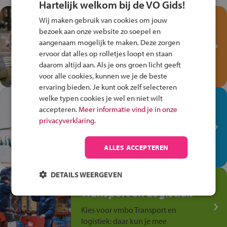
Hartelijk welkom bij de VO Gids!
Test je kennis met het
Wij maken gebruik van cookies om jouw
Fiets Veilig
bezoek aan onze website zo soepel en
Verkeersspel!
aangenaam mogelijk te maken. Deze zorgen
ervoor dat alles op rolletjes loopt en staan
Speel het Fiets Veilig Verkeersspel
daarom altijd aan. Als je ons groen licht geeft
en win een Cortina-fiets!
voor alle cookies, kunnen we je de beste
ervaring bieden. Je kunt ook zelf selecteren
welke typen cookies je wel en niet wilt
In de winkel ben je op je
accepteren.
Meer informatie vind je in onze
plek!
privacyverklaring.
Ontdek via het vmbo jouw talent
op de winkelvloer, waar elke dag
ALLES ACCEPTEREN
anders is!
DETAILS WEERGEVEN
Jouw talent in de
Transport en Logistiek
Kies voor vmbo Transport en
logistiek: daar kun je mee