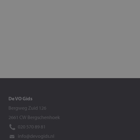
De VO Gids
Bergweg Zuid 126
2661 CW Bergschenhoek
020 570 89 81
info@devogids.nl