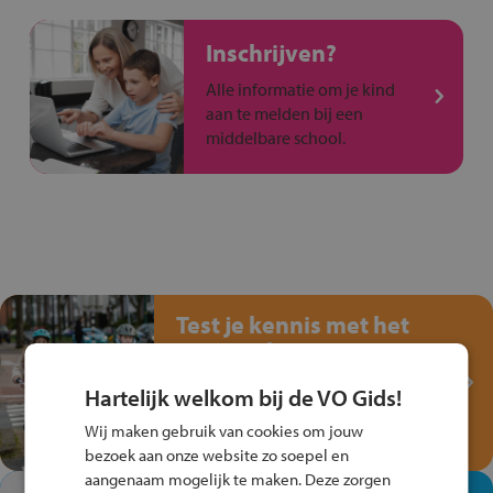
Inschrijven?
Alle informatie om je kind
aan te melden bij een
middelbare school.
Test je kennis met het
Fiets Veilig
Verkeersspel!
Hartelijk welkom bij de VO Gids!
Speel het Fiets Veilig Verkeersspel
Wij maken gebruik van cookies om jouw
en win een Cortina-fiets!
bezoek aan onze website zo soepel en
aangenaam mogelijk te maken. Deze zorgen