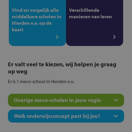
Vind en vergelijk alle
Verschillende
middelbare scholen in
manieren van leren
Hierden e.o. op de
kaart
Er valt veel te kiezen, wij helpen je graag
op weg
Er is 1 mavo-school in Hierden e.o.
Overige mavo-scholen in jouw regio
Welk onderwijsconcept past bij jou?