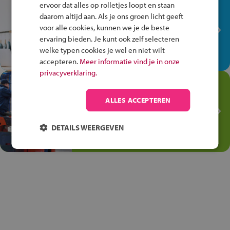
In de winkel ben je op je
ervoor dat alles op rolletjes loopt en staan
plek!
daarom altijd aan. Als je ons groen licht geeft
voor alle cookies, kunnen we je de beste
Ontdek via het vmbo jouw talent
ervaring bieden. Je kunt ook zelf selecteren
op de winkelvloer, waar elke dag
welke typen cookies je wel en niet wilt
anders is!
accepteren.
Meer informatie vind je in onze
privacyverklaring.
Jouw talent in de
Transport en Logistiek
ALLES ACCEPTEREN
Kies voor vmbo Transport en
logistiek: daar kun je mee
DETAILS WEERGEVEN
thuiskomen!