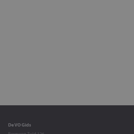
De VO Gids
Bergweg Zuid 126