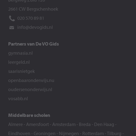
2661 CW Bergschenhoek
020 570 89 81
info@devogids.nl
Partners van De VO Gids
gymnasia.nl
leergeld.nl
saarisnietgek
openbaaronderwijs.nu
oudersenonderwijs.nl
vosabb.nl
Middelbare scholen
Almere
-
Amersfoort
-
Amsterdam
-
Breda
-
Den Haag
-
Eindhoven
-
Groningen
-
Nijmegen
-
Rotterdam
-
Tilburg
-