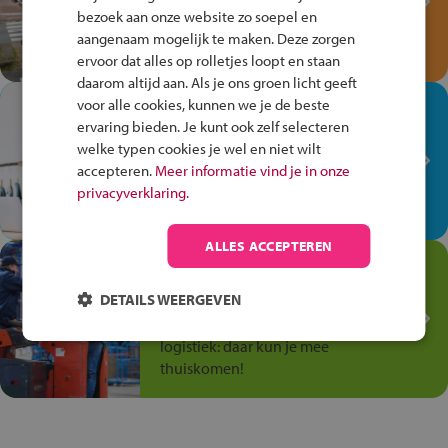
bezoek aan onze website zo soepel en
Speel het Fiets Veilig Verkeersspel
aangenaam mogelijk te maken. Deze zorgen
en win een Cortina-fiets!
ervoor dat alles op rolletjes loopt en staan
daarom altijd aan. Als je ons groen licht geeft
voor alle cookies, kunnen we je de beste
In de winkel ben je op je
ervaring bieden. Je kunt ook zelf selecteren
plek!
welke typen cookies je wel en niet wilt
Ontdek via het vmbo jouw talent
accepteren.
Meer informatie vind je in onze
op de winkelvloer, waar elke dag
privacyverklaring.
anders is!
ALLES ACCEPTEREN
Jouw talent in de
Transport en Logistiek
DETAILS WEERGEVEN
Kies voor vmbo Transport en
logistiek: daar kun je mee
thuiskomen!