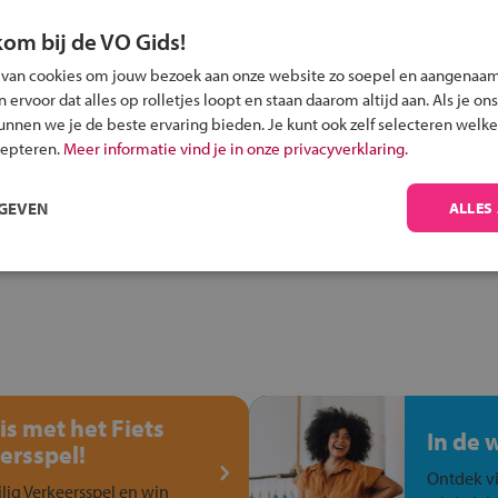
kom bij de VO Gids!
 van cookies om jouw bezoek aan onze website zo soepel en aangenaam
ervoor dat alles op rolletjes loopt en staan daarom altijd aan. Als je ons
Inschrijven?
kunnen we je de beste ervaring bieden. Je kunt ook zelf selecteren welke
Alle informatie om je kind aan te melden bij
cepteren.
Meer informatie vind je in onze privacyverklaring.
een middelbare school.
RGEVEN
ALLES
is met het Fiets
In de 
ersspel!
Ontdek vi
ilig Verkeersspel en win