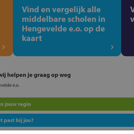
Vind en vergelijk alle
middelbare scholen in
Hengevelde e.o. op de
kaart
, wij helpen je graag op weg
velde e.o.
n jouw regio
 past bij jou?