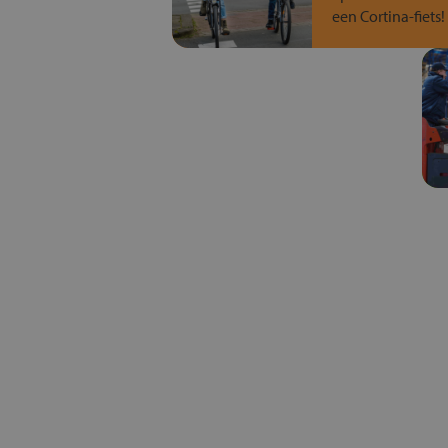
een Cortina-fiets!