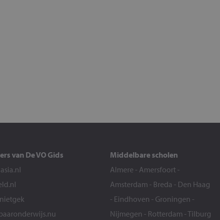
ers van De VO Gids
Middelbare scholen
sia.nl
Almere
-
Amersfoort
-
eld.nl
Amsterdam
-
Breda
-
Den Haag
snietgek
-
Eindhoven
-
Groningen
-
aaronderwijs.nu
Nijmegen
-
Rotterdam
-
Tilburg