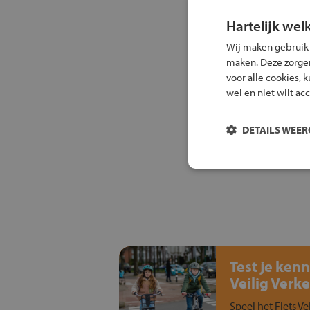
Hartelijk wel
Wij maken gebruik
maken. Deze zorgen 
voor alle cookies, 
wel en niet wilt ac
DETAILS WEE
Test je kenn
Veilig Verke
Speel het Fiets Ve