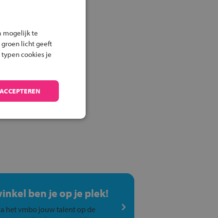
 mogelijk te
 groen licht geeft
 typen cookies je
 ACCEPTEREN
winkel ben je op je plek!
a het vmbo jouw talent op de