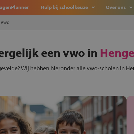
agenPlanner
Hulp bij schoolkeuze
Over ons
Vwo
ergelijk een vwo in
Henge
evelde? Wij hebben hieronder alle vwo-scholen in He