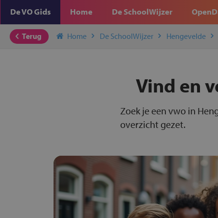
De VO Gids
Home
De SchoolWijzer
OpenD
Terug
Home
De SchoolWijzer
Hengevelde
Vind en v
Zoek je een vwo in Heng
overzicht gezet.