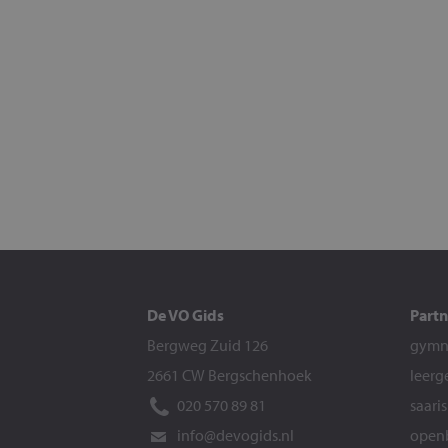
De VO Gids
Partn
Bergweg Zuid 126
gymna
2661 CW Bergschenhoek
leerg
020 570 89 81
saari
info@devogids.nl
openb