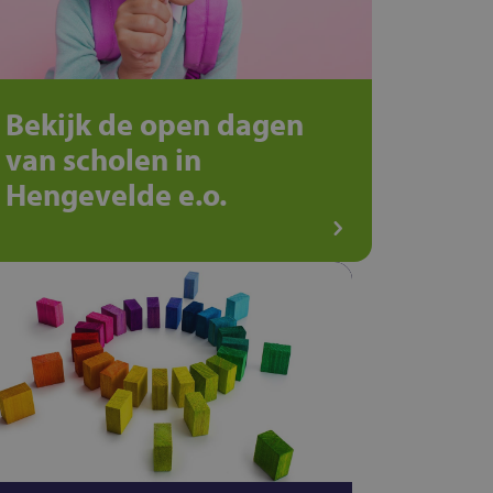
Bekijk de open dagen
van scholen in
Hengevelde e.o.