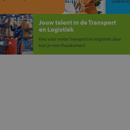
winkelvlo
Jouw talent in de Transport
en Logistiek
Kies voor vmbo Transport en logistiek: daar
kun je mee thuiskomen!