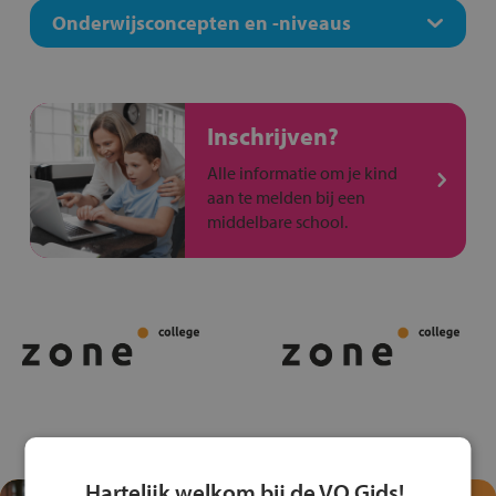
Onderwijsconcepten en -niveaus
Inschrijven?
Alle informatie om je kind
aan te melden bij een
middelbare school.
Hartelijk welkom bij de VO Gids!