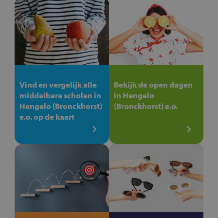
Vind en vergelijk alle
Bekijk de open dagen
middelbare scholen in
in Hengelo
Hengelo (Bronckhorst)
(Bronckhorst) e.o.
e.o. op de kaart