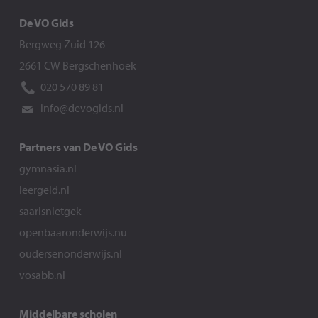
De VO Gids
Bergweg Zuid 126
2661 CW Bergschenhoek
020 570 89 81
info@devogids.nl
Partners van De VO Gids
gymnasia.nl
leergeld.nl
saarisnietgek
openbaaronderwijs.nu
oudersenonderwijs.nl
vosabb.nl
Middelbare scholen