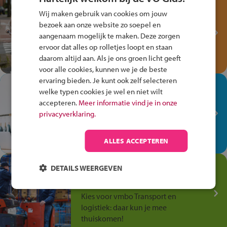
Test je kennis met het
Wij maken gebruik van cookies om jouw
Fiets Veilig
bezoek aan onze website zo soepel en
Verkeersspel!
aangenaam mogelijk te maken. Deze zorgen
ervoor dat alles op rolletjes loopt en staan
Speel het Fiets Veilig Verkeersspel
daarom altijd aan. Als je ons groen licht geeft
en win een Cortina-fiets!
voor alle cookies, kunnen we je de beste
ervaring bieden. Je kunt ook zelf selecteren
In de winkel ben je op je
welke typen cookies je wel en niet wilt
plek!
accepteren.
Meer informatie vind je in onze
privacyverklaring.
Ontdek via het vmbo jouw talent
op de winkelvloer, waar elke dag
anders is!
ALLES ACCEPTEREN
Jouw talent in de
DETAILS WEERGEVEN
Transport en Logistiek
Kies voor vmbo Transport en
logistiek: daar kun je mee
thuiskomen!