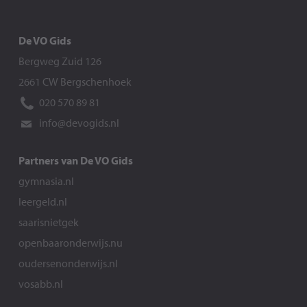
De VO Gids
Bergweg Zuid 126
2661 CW Bergschenhoek
020 570 89 81
info@devogids.nl
Partners van De VO Gids
gymnasia.nl
leergeld.nl
saarisnietgek
openbaaronderwijs.nu
oudersenonderwijs.nl
vosabb.nl