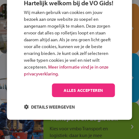
Hartelijk welkom bij de VO Gids!
Test je kennis met het
Wij maken gebruik van cookies om jouw
Fiets Veilig
bezoek aan onze website zo soepel en
Verkeersspel!
aangenaam mogelijk te maken. Deze zorgen
ervoor dat alles op rolletjes loopt en staan
Speel het Fiets Veilig Verkeersspel
daarom altijd aan. Als je ons groen licht geeft
en win een Cortina-fiets!
voor alle cookies, kunnen we je de beste
ervaring bieden. Je kunt ook zelf selecteren
welke typen cookies je wel en niet wilt
In de winkel ben je op je
accepteren.
Meer informatie vind je in onze
plek!
privacyverklaring.
Ontdek via het vmbo jouw talent
op de winkelvloer, waar elke dag
ALLES ACCEPTEREN
anders is!
DETAILS WEERGEVEN
Jouw talent in de
Transport en Logistiek
Kies voor vmbo Transport en
logistiek: daar kun je mee