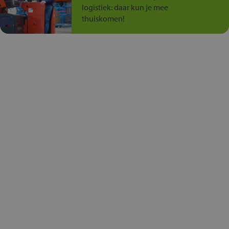
logistiek: daar kun je mee
thuiskomen!