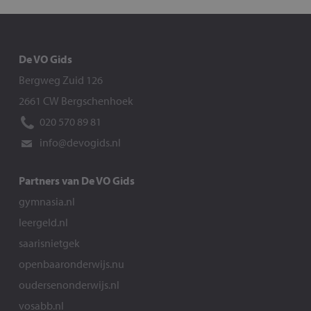
De VO Gids
Bergweg Zuid 126
2661 CW Bergschenhoek
020 570 89 81
info@devogids.nl
Partners van De VO Gids
gymnasia.nl
leergeld.nl
saarisnietgek
openbaaronderwijs.nu
oudersenonderwijs.nl
vosabb.nl