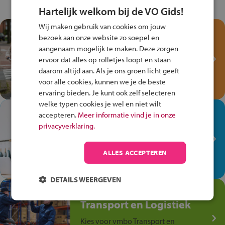
Hartelijk welkom bij de VO Gids!
Wij maken gebruik van cookies om jouw
Test je kennis met het
bezoek aan onze website zo soepel en
Fiets Veilig
aangenaam mogelijk te maken. Deze zorgen
Verkeersspel!
ervoor dat alles op rolletjes loopt en staan
daarom altijd aan. Als je ons groen licht geeft
Speel het Fiets Veilig Verkeersspel
voor alle cookies, kunnen we je de beste
en win een Cortina-fiets!
ervaring bieden. Je kunt ook zelf selecteren
welke typen cookies je wel en niet wilt
In de winkel ben je op je
accepteren.
Meer informatie vind je in onze
plek!
privacyverklaring.
Ontdek via het vmbo jouw talent
op de winkelvloer, waar elke dag
ALLES ACCEPTEREN
anders is!
DETAILS WEERGEVEN
Jouw talent in de
Transport en Logistiek
Kies voor vmbo Transport en