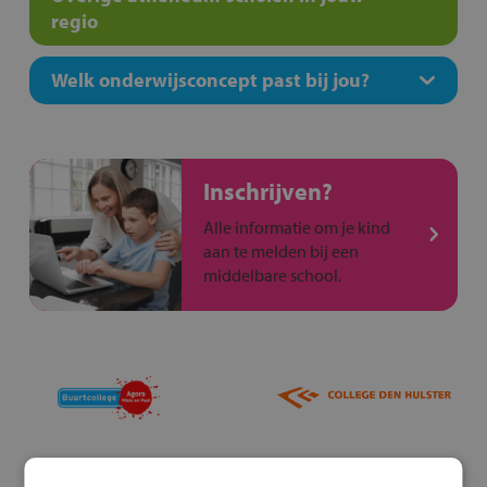
regio
Welk onderwijsconcept past bij jou?
Inschrijven?
Alle informatie om je kind
aan te melden bij een
middelbare school.