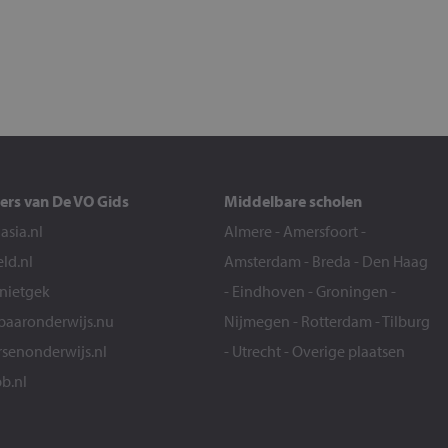
ers van De VO Gids
Middelbare scholen
sia.nl
Almere
-
Amersfoort
-
eld.nl
Amsterdam
-
Breda
-
Den Haag
snietgek
-
Eindhoven
-
Groningen
-
aaronderwijs.nu
Nijmegen
-
Rotterdam
-
Tilburg
senonderwijs.nl
-
Utrecht
-
Overige plaatsen
b.nl