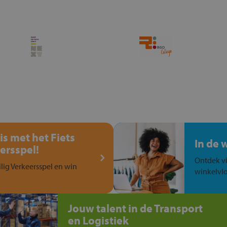
is met het Fiets
In de 
ersspel!
Ontdek vi
ilig Verkeersspel en win
winkelvlo
Jouw talent in de Transport
en Logistiek