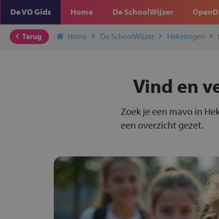
De VO Gids
Home
De SchoolWijzer
OpenD
Terug
Home
De SchoolWijzer
Hekelingen
Vind en v
Zoek je een mavo in Hek
een overzicht gezet.