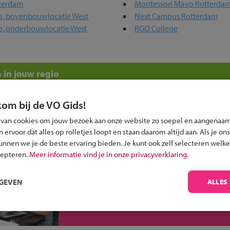
tterdam
Montessori Mavo Rotterda
ge, bovenbouwlocatie West
Next Campus Rotterdam
ge, onderbouwlocatie West
RGO College
 in jouw regio
 past bij jou?
kom bij de VO Gids!
 van cookies om jouw bezoek aan onze website zo soepel en aangenaam
ervoor dat alles op rolletjes loopt en staan daarom altijd aan. Als je ons
kunnen we je de beste ervaring bieden. Je kunt ook zelf selecteren welke
cepteren.
Meer informatie vind je in onze privacyverklaring.
Inschrijven?
RGEVEN
ALLES
Alle informatie om je kind aan te melden bij
een middelbare school.