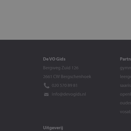
De VO Gids
Partn
Bergweg Zuid 126
gymna
2661 CW Bergschenhoek
leerg
020 570 89 81
saari
info@devogids.nl
openb
ouder
vosab
Uitgeverij