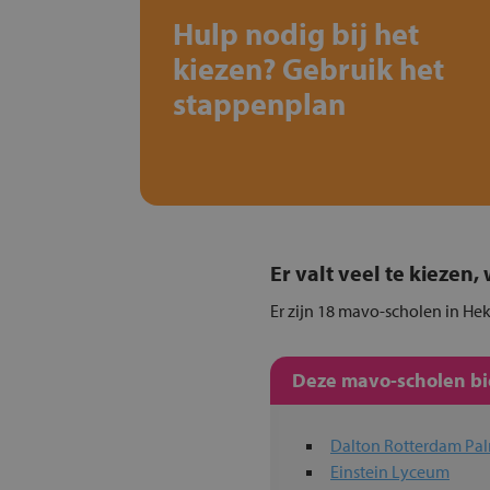
Hulp nodig bij het
kiezen? Gebruik het
stappenplan
Er valt veel te kiezen
Er zijn 18 mavo-scholen in Hek
Deze mavo-scholen bie
Dalton Rotterdam Pa
Einstein Lyceum