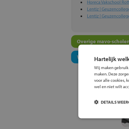
Horeca Vakschool Ro
Lentiz | Geuzencolle
Lentiz | Geuzencolle
Overige mavo-scholen
Welk onderwijsconcept
Hartelijk wel
Wij maken gebruik
maken. Deze zorgen 
voor alle cookies, 
wel en niet wilt ac
DETAILS WEE