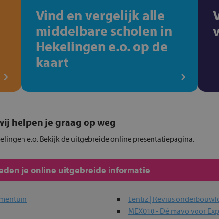
Vind en vergelijk alle
middelbare scholen in
Hekelingen e.o. op de
kaart
, wij helpen je graag op weg
elingen e.o. Bekijk de uitgebreide online presentatiepagina.
den je online uitgebreide informatie
lmentuin
Lentiz | Revius onderbouwl
MEX010 - Dé mavo voor Exp