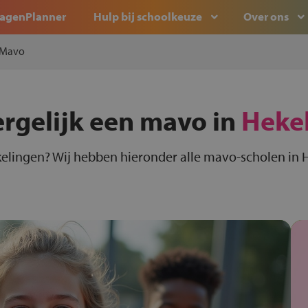
agenPlanner
Hulp bij schoolkeuze
Over ons
Mavo
ergelijk een mavo in
Heke
elingen? Wij hebben hieronder alle mavo-scholen in H