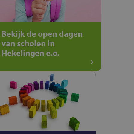
Bekijk de open dagen
van scholen in
Hekelingen e.o.