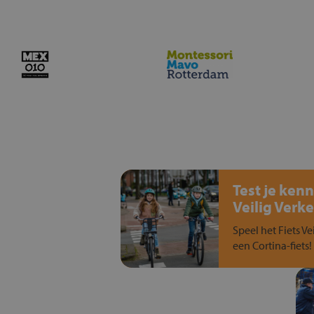
Test je kenn
Veilig Verke
Speel het Fiets Ve
een Cortina-fiets!