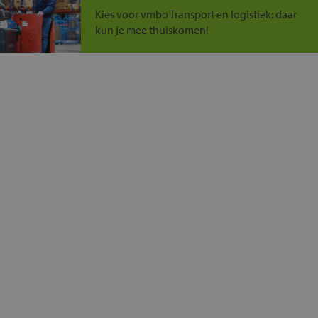
Kies voor vmbo Transport en logistiek: daar
kun je mee thuiskomen!