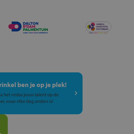
winkel ben je op je plek!
a het vmbo jouw talent op de
er, waar elke dag anders is!