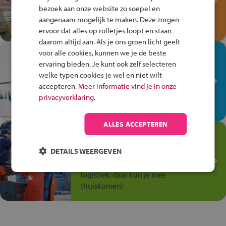
bezoek aan onze website zo soepel en
Speel het Fiets Veilig Verkeersspel
aangenaam mogelijk te maken. Deze zorgen
en win een Cortina-fiets!
ervoor dat alles op rolletjes loopt en staan
daarom altijd aan. Als je ons groen licht geeft
voor alle cookies, kunnen we je de beste
In de winkel ben je op je
ervaring bieden. Je kunt ook zelf selecteren
plek!
welke typen cookies je wel en niet wilt
Ontdek via het vmbo jouw talent
accepteren.
Meer informatie vind je in onze
op de winkelvloer, waar elke dag
privacyverklaring.
anders is!
ALLES ACCEPTEREN
Jouw talent in de
Transport en Logistiek
DETAILS WEERGEVEN
Kies voor vmbo Transport en
logistiek: daar kun je mee
thuiskomen!