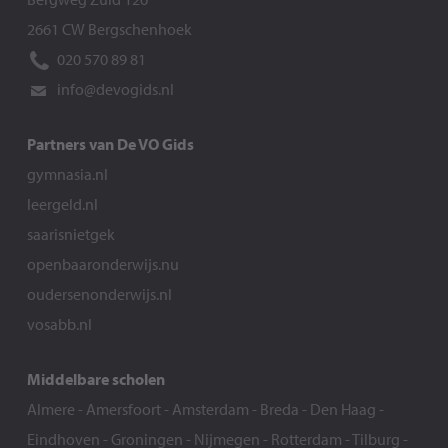
2661 CW Bergschenhoek
020 570 89 81
info@devogids.nl
Partners van De VO Gids
gymnasia.nl
leergeld.nl
saarisnietgek
openbaaronderwijs.nu
oudersenonderwijs.nl
vosabb.nl
Middelbare scholen
Almere
-
Amersfoort
-
Amsterdam
-
Breda
-
Den Haag
-
Eindhoven
-
Groningen
-
Nijmegen
-
Rotterdam
-
Tilburg
-