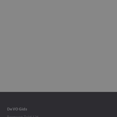
De VO Gids
Bergweg Zuid 126