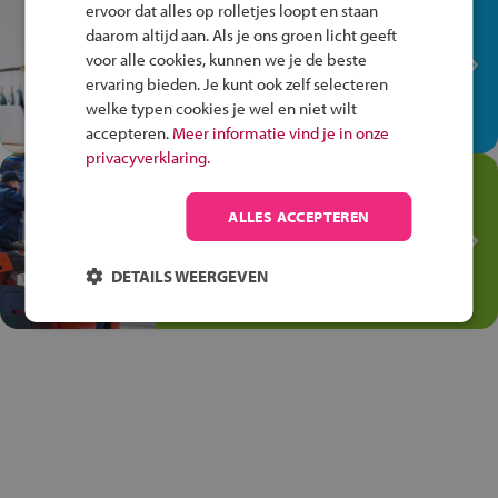
In de winkel ben je op je
ervoor dat alles op rolletjes loopt en staan
plek!
daarom altijd aan. Als je ons groen licht geeft
voor alle cookies, kunnen we je de beste
Ontdek via het vmbo jouw talent
ervaring bieden. Je kunt ook zelf selecteren
op de winkelvloer, waar elke dag
welke typen cookies je wel en niet wilt
anders is!
accepteren.
Meer informatie vind je in onze
privacyverklaring.
Jouw talent in de
Transport en Logistiek
ALLES ACCEPTEREN
Kies voor vmbo Transport en
logistiek: daar kun je mee
DETAILS WEERGEVEN
thuiskomen!