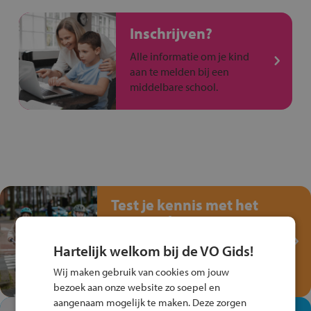
Inschrijven?
Alle informatie om je kind
aan te melden bij een
middelbare school.
Test je kennis met het
Fiets Veilig
Verkeersspel!
Hartelijk welkom bij de VO Gids!
Speel het Fiets Veilig Verkeersspel
Wij maken gebruik van cookies om jouw
en win een Cortina-fiets!
bezoek aan onze website zo soepel en
aangenaam mogelijk te maken. Deze zorgen