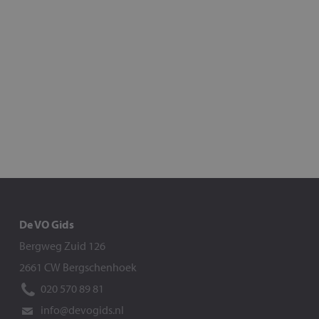
De VO Gids
Bergweg Zuid 126
2661 CW Bergschenhoek
020 570 89 81
info@devogids.nl