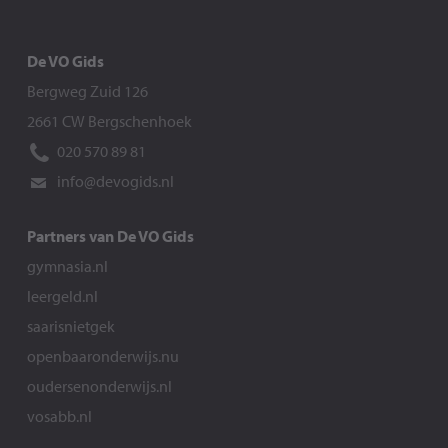
De VO Gids
Bergweg Zuid 126
2661 CW Bergschenhoek
020 570 89 81
info@devogids.nl
Partners van De VO Gids
gymnasia.nl
leergeld.nl
saarisnietgek
openbaaronderwijs.nu
oudersenonderwijs.nl
vosabb.nl