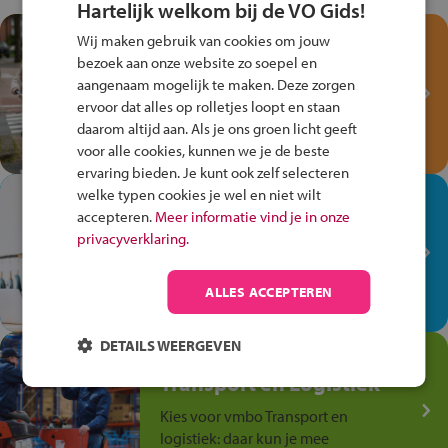
Hartelijk welkom bij de VO Gids!
Test je kennis met het
Wij maken gebruik van cookies om jouw
Fiets Veilig
bezoek aan onze website zo soepel en
aangenaam mogelijk te maken. Deze zorgen
Verkeersspel!
ervoor dat alles op rolletjes loopt en staan
Speel het Fiets Veilig Verkeersspel
daarom altijd aan. Als je ons groen licht geeft
en win een Cortina-fiets!
voor alle cookies, kunnen we je de beste
ervaring bieden. Je kunt ook zelf selecteren
welke typen cookies je wel en niet wilt
In de winkel ben je op je
accepteren.
Meer informatie vind je in onze
plek!
privacyverklaring.
Ontdek via het vmbo jouw talent
op de winkelvloer, waar elke dag
ALLES ACCEPTEREN
anders is!
DETAILS WEERGEVEN
Jouw talent in de
Transport en Logistiek
Kies voor vmbo Transport en
logistiek: daar kun je mee