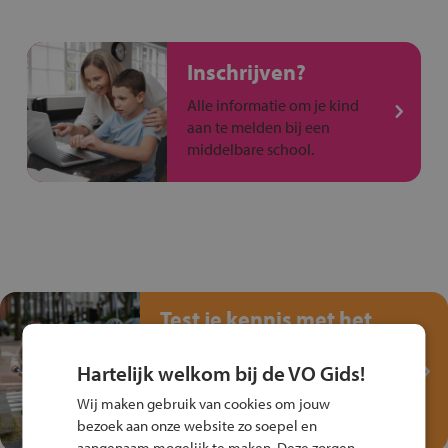
Inschrijven?
Alle informatie om je kind
aan te melden bij een
middelbare school.
Test je kennis met het
Fiets Veilig
Verkeersspel!
Hartelijk welkom bij de VO Gids!
Speel het Fiets Veilig Verkeersspel
Wij maken gebruik van cookies om jouw
en win een Cortina-fiets!
bezoek aan onze website zo soepel en
aangenaam mogelijk te maken. Deze zorgen