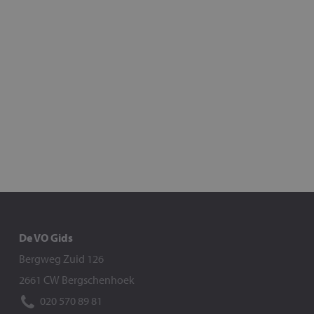
De VO Gids
Bergweg Zuid 126
2661 CW Bergschenhoek
020 570 89 81