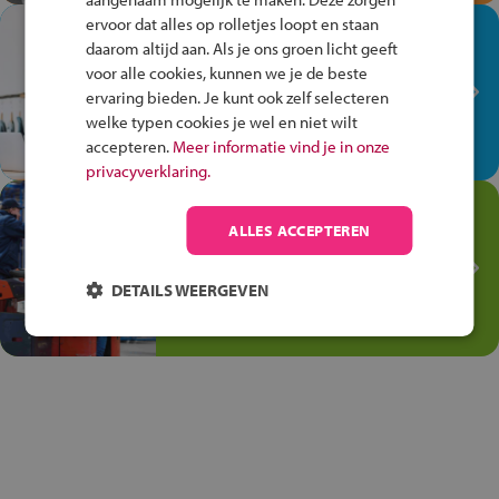
ervoor dat alles op rolletjes loopt en staan
In de winkel ben je op je
daarom altijd aan. Als je ons groen licht geeft
plek!
voor alle cookies, kunnen we je de beste
ervaring bieden. Je kunt ook zelf selecteren
Ontdek via het vmbo jouw talent
welke typen cookies je wel en niet wilt
op de winkelvloer, waar elke dag
accepteren.
Meer informatie vind je in onze
anders is!
privacyverklaring.
Jouw talent in de
ALLES ACCEPTEREN
Transport en Logistiek
Kies voor vmbo Transport en
DETAILS WEERGEVEN
logistiek: daar kun je mee
thuiskomen!